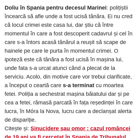
Doliu în Spania pentru decesul Marinei
: polițiștii
încearcă să afle unde a fost ucisă tânăra. Ei nu cred
că locul crimei este casa lui, dar știu că între
momentul în care a fost descoperit cadavrul și cel în
care s-a întors acasă tânărul a reușit să scape de
hainele pe care le purta în momentul crimei. O
ipoteză este că tânăra a fost ucisă în mașina lui,
unde fata s-a urcat atunci când a plecat de la
serviciu. Acolo, din motive care vor trebui clarificate,
a început o ceartă care
s-a terminat
cu moartea
fetei. Poliția a sechestrat mașina băiatului dar și pe
cea a fetei, rămasă parcată în fața reședinței în care
lucra, în Móra la Nova, lucru care a declanșat alerta
de dispariție.
Citește și:
Sinucidere sau omor : cazul româncei
de 19 ani va fi cercetat în Spania de Tribunalul