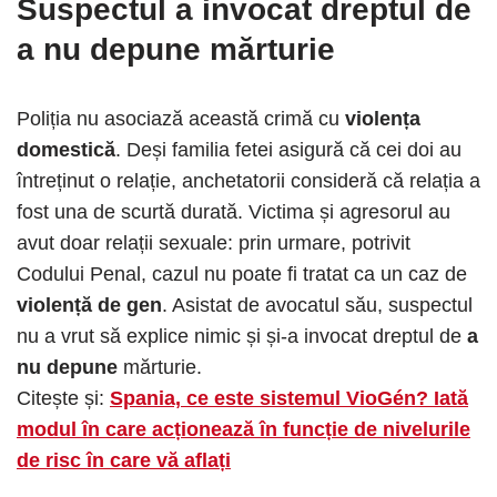
Suspectul a invocat dreptul de
a nu depune mărturie
Poliția nu asociază această crimă cu
violența
domestică
. Deși familia fetei asigură că cei doi au
întreținut o relație, anchetatorii consideră că relația a
fost una de scurtă durată. Victima și agresorul au
avut doar relații sexuale: prin urmare, potrivit
Codului Penal, cazul nu poate fi tratat ca un caz de
violență de gen
. Asistat de avocatul său, suspectul
nu a vrut să explice nimic și și-a invocat dreptul de
a
nu depune
mărturie.
Citește și:
Spania, ce este sistemul VioGén? Iată
modul în care acționează în funcție de nivelurile
de risc în care vă aflați