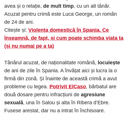
avea și o relație,
de mult timp
, cu un alt tânăr.
Acuzat pentru crimă este Luca George, un român
de 24 de ani.
Citește și:
Violența domestică în Spania. Ce
înseamnă, de fapt, și cum poate schimba viața ta
(și nu numai pe a ta)
Tânărul acuzat, de naționalitate română,
locuiește
de ani de zile în Spania. A învățat aici și lucra la o
firmă din zonă. Și înainte de această crimă a avut
probleme cu legea.
Potrivit ElCaso
, bărbatul are
două dosare pentru infracțiuni de
agresiune
sexuală
, una în Salou și alta în Ribera d’Ebre.
Fusese arestat, dar nu a intrat în închisoare.