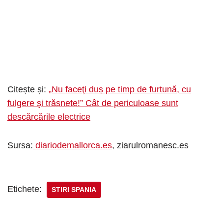
Citește și:
„Nu faceţi duș pe timp de furtună, cu
fulgere şi trăsnete!” Cât de periculoase sunt
descărcările electrice
Sursa:
diariodemallorca.es
, ziarulromanesc.es
Etichete:
STIRI SPANIA