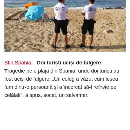
Știri Spania
– Doi turiști uciși de fulgere –
T
ragedie pe o plajă din Spania, unde doi turiști au
fost uciși de fulgere. „Un coleg a văzut cum ieșea
fum dintr-o persoană și a încercat să-l reînvie pe
celălalt”, a spus, șocat, un salvamar.