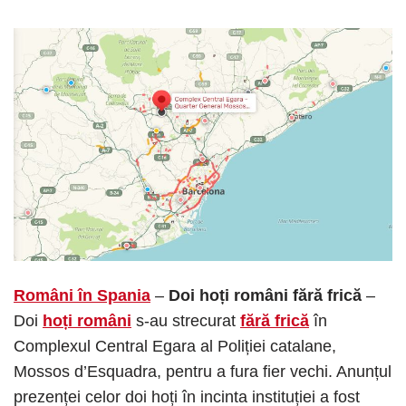
Români în Spania
–
Doi hoți români fără frică
–
Doi
hoți români
s-au strecurat
fără frică
în
Complexul Central Egara al Poliției catalane,
Mossos d’Esquadra, pentru a fura fier vechi. Anunțul
prezenței celor doi hoți în incinta instituției a fost