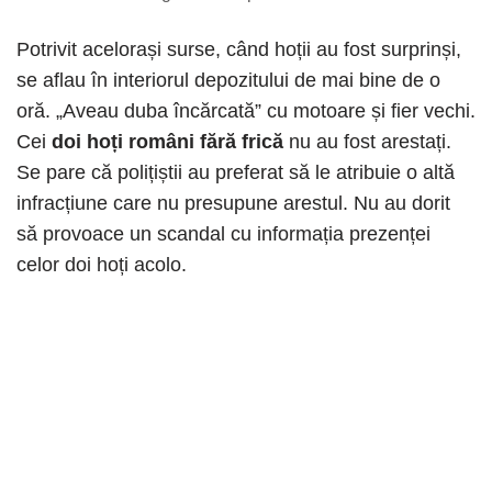
Potrivit acelorași surse, când hoții au fost surprinși,
se aflau în interiorul depozitului de mai bine de o
oră. „Aveau duba încărcată” cu motoare și fier vechi.
Cei
doi hoți români fără frică
nu au fost arestați.
Se pare că polițiștii au preferat să le atribuie o altă
infracțiune care nu presupune arestul. Nu au dorit
să provoace un scandal cu informația prezenței
celor doi hoți acolo.