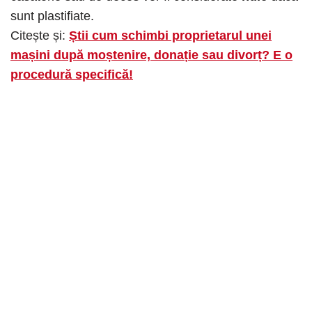
sunt plastifiate.
Citește și:
Știi cum schimbi proprietarul unei
mașini după moștenire, donație sau divorț? E o
procedură specifică!