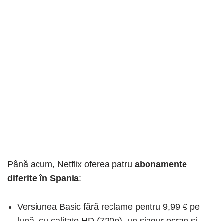
Până acum, Netflix oferea patru
abonamente
diferite în Spania
:
Versiunea Basic fără reclame pentru 9,99 € pe
lună, cu calitate HD (720p), un singur ecran și