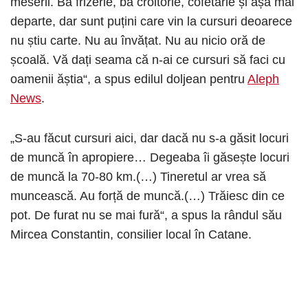
meserii. Ba frizerie, ba croitorie, cofetărie și așa mai
departe, dar sunt puțini care vin la cursuri deoarece
nu știu carte. Nu au învățat. Nu au nicio oră de
școală. Vă dați seama că n-ai ce cursuri să faci cu
oamenii ăștia“, a spus edilul doljean pentru
Aleph
News
.
„S-au făcut cursuri aici, dar dacă nu s-a găsit locuri
de muncă în apropiere… Degeaba îi găsește locuri
de muncă la 70-80 km.(…) Tineretul ar vrea să
muncească. Au forță de muncă.(…) Trăiesc din ce
pot. De furat nu se mai fură“, a spus la rândul său
Mircea Constantin, consilier local în Catane.