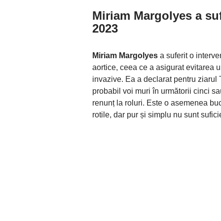
Miriam Margolyes
a suf
2023
Miriam Margolyes
a suferit o interv
aortice, ceea ce a asigurat evitarea u
invazive. Ea a declarat pentru ziarul 
probabil voi muri în următorii cinci 
renunț la roluri. Este o asemenea buc
rotile, dar pur și simplu nu sunt sufic