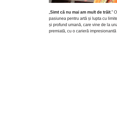
„
Simt că nu mai am mult de trăit
.” 
pasiunea pentru artă și lupta cu limi
și profund umană, care vine de la una 
premiată, cu o carieră impresionantă în