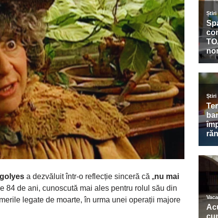
rgolyes
a dezvăluit într-o reflecție sinceră că „
nu mai
de 84 de ani, cunoscută mai ales pentru rolul său din
temerile legate de moarte, în urma unei operații majore