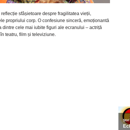
O reflecție sfâșietoare despre fragilitatea vieții,
tele propriului corp. O confesiune sinceră, emoționantă
dintre cele mai iubite figuri ale ecranului – actriță
 teatru, film și televiziune.