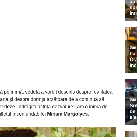
ă pe inimă, vedeta a vorbit deschis despre realitatea
arte și despre dorința arzătoare de a continua să
 cedeze. Îndrăgita actriță dezvăluie: „am o inimă de
ufletul inconfundabilei
Miriam Margolyes
.