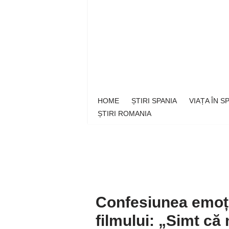
Sari
la
conținut
HOME
ȘTIRI SPANIA
VIAȚA ÎN 
ȘTIRI ROMANIA
Confesiunea emoți
filmului: „Simt că