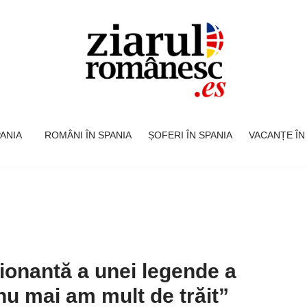
SPANIA
ROMÂNI ÎN SPANIA
ȘOFERI ÎN SPANIA
VACANȚE ÎN
onantă a unei legende a
 nu mai am mult de trăit”