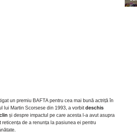
tigat un premiu BAFTA pentru cea mai bună actriță în
ul lui Martin Scorsese din 1993, a vorbit
deschis
clin
și despre impactul pe care acesta l-a avut asupra
t reticența de a renunța la pasiunea ei pentru
ănătate.