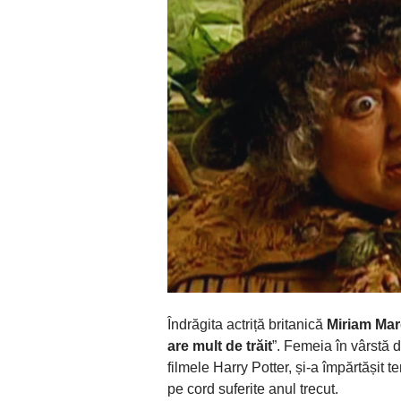
Îndrăgita actriță britanică
Miriam Ma
are mult de trăit
”. Femeia în vârstă 
filmele Harry Potter, și-a împărtășit 
pe cord suferite anul trecut.