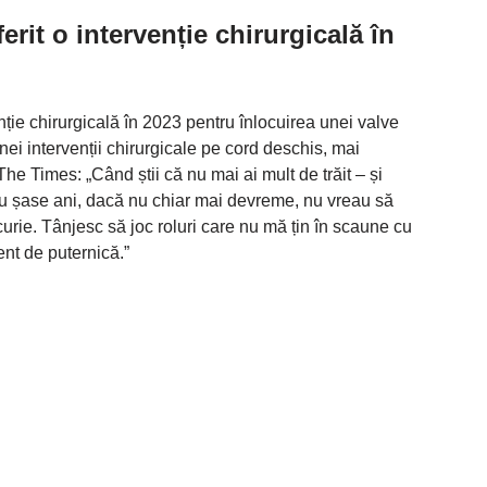
erit o intervenție chirurgicală în
enție chirurgicală în 2023 pentru înlocuirea unei valve
nei intervenții chirurgicale pe cord deschis, mai
The Times: „Când știi că nu mai ai mult de trăit – și
sau șase ani, dacă nu chiar mai devreme, nu vreau să
urie. Tânjesc să joc roluri care nu mă țin în scaune cu
ient de puternică.”