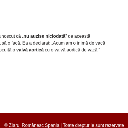
unoscut că „
nu auzise niciodată
” de această
it să o facă. Ea a declarat: „Acum am o inimă de vacă
locuită o
valvă aortică
cu o valvă aortică de vacă.”
© Ziarul Românesc Spania | Toate drepturile sunt rezervate