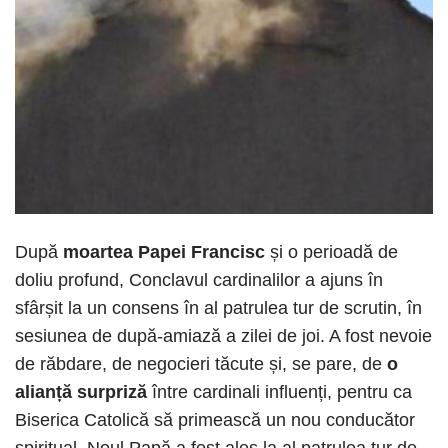
După
moartea Papei Francisc
și o perioadă de
doliu profund, Conclavul cardinalilor a ajuns în
sfârșit la un consens în al patrulea tur de scrutin, în
sesiunea de după-amiază a zilei de joi. A fost nevoie
de răbdare, de negocieri tăcute și, se pare, de
o
alianță surpriză
între cardinali influenți, pentru ca
Biserica Catolică să primească un nou conducător
spiritual. Noul Papă a fost ales la al patrulea tur de