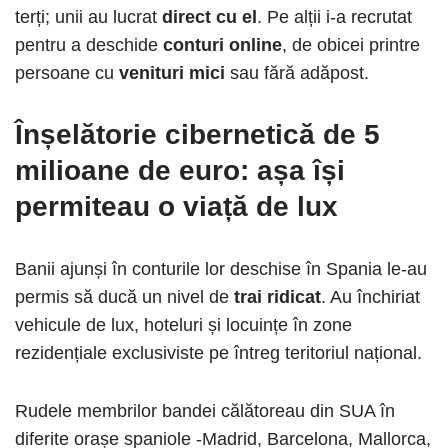
terți; unii au lucrat
direct cu el
. Pe alții i-a recrutat
pentru a deschide
conturi online
, de obicei printre
persoane cu
venituri mici
sau fără adăpost.
Înșelătorie cibernetică de 5
milioane de euro
: așa își
permiteau o viață de lux
Banii ajunși în conturile lor deschise în Spania le-au
permis să ducă un nivel de
trai ridicat
. Au închiriat
vehicule de lux, hoteluri și locuințe în zone
rezidențiale exclusiviste pe întreg teritoriul național.
Rudele membrilor bandei călătoreau din SUA în
diferite orașe spaniole -Madrid, Barcelona, ​​Mallorca,