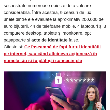
sechestrate numeroase obiecte de o valoare
considerabilă. Între acestea, 9 ceasuri de lux –
unele dintre ele evaluate la aproximativ 200.000 de
euro bijuterii, 44 de telefoane mobile, 4 laptopuri și 3
computere desktop, tablete și monitoare, opt
pașapoarte și
acte de identitate
false.
Citește și:
Ce înseamnă de fapt furtul identității
pe internet, sau când altcineva acționează în
numele tău și tu plătești consecințele