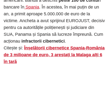
americani. Banda a deschis
peste 100 de contur
i
bancare în
Spania
. În acestea, în mai puțin de un
an, a primit aproape 5.000.000 de euro de la
victime. Ancheta a avut sprijinul EUROJUST, decisiv
pentru ca autoritățile polițienești și judiciare din
SUA, Panama și Spania să lucreze împreună. Cum
acționau
infractorii cibernetici
.
Citește și:
Înșelătorii cibernetice Spania-România
de 3 milioane de euro, 3 arestați la Malaga alți 6
în țară