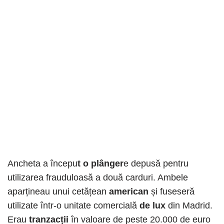
Ancheta a începu
t o plânger
e depusă pentru
utilizarea frauduloasă a două carduri. Ambele
aparțineau unui cetățean
american
și fuseseră
utilizate într-o unitate comercială
de lux
din Madrid.
Erau
tranzacții
în valoare de peste 20.000 de euro