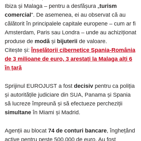
Ibiza și Malaga – pentru a desfășura „
turism
comercial
”. De asemenea, ei au observat că au
călătorit în principalele capitale europene – cum ar fi
Amsterdam, Paris sau Londra – unde au achiziționat
produse de
modă
și
bijuterii
de valoare.
Citește și:
Înșelătorii cibernetice Spania-România
de 3 milioane de euro, 3 arestați la Malaga alți 6
în țară
Sprijinul EUROJUST a fost
decisiv
pentru ca poliția
și autoritățile judiciare din SUA, Panama și Spania
să lucreze împreună și să efectueze percheziții
simultane
în Miami și Madrid.
Agenții au blocat
74 de conturi bancare
, înghețând
active pentru peste 500.000 de euro. Au fost