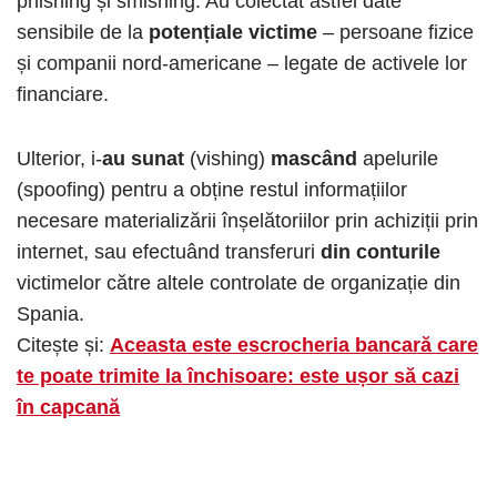
phishing și smishing. Au colectat astfel date
sensibile de la
potențiale victime
– persoane fizice
și companii nord-americane – legate de activele lor
financiare.
Ulterior, i-
au sunat
(vishing)
mascând
apelurile
(spoofing) pentru a obține restul informațiilor
necesare materializării înșelătoriilor prin achiziții prin
internet, sau efectuând transferuri
din conturile
victimelor către altele controlate de organizație din
Spania.
Citește și:
Aceasta este escrocheria bancară care
te poate trimite la închisoare: este ușor să cazi
în capcană