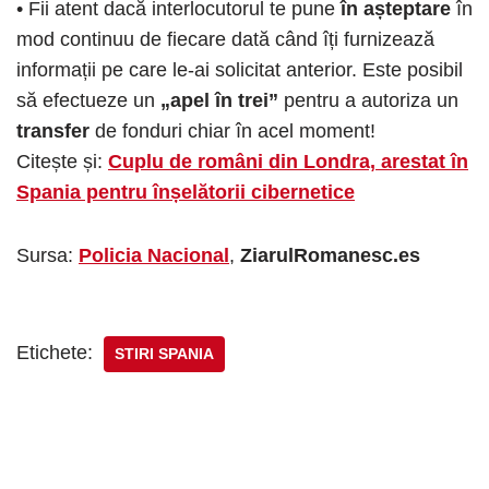
• Fii atent dacă interlocutorul te pune
în așteptare
în
mod continuu de fiecare dată când îți furnizează
informații pe care le-ai solicitat anterior. Este posibil
să efectueze un
„apel în trei”
pentru a autoriza un
transfer
de fonduri chiar în acel moment!
Citește și:
Cuplu de români din Londra, arestat în
Spania pentru înșelătorii cibernetice
Sursa:
Policia Nacional
,
ZiarulRomanesc.es
Etichete:
STIRI SPANIA