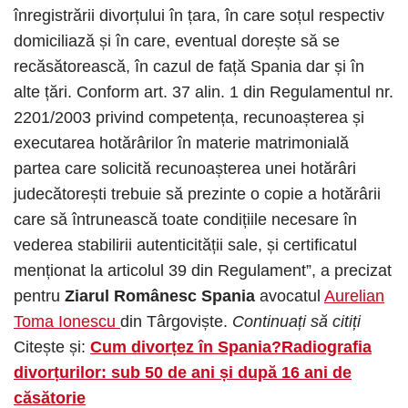
înregistrării divorțului în țara, în care soțul respectiv
domiciliază și în care, eventual dorește să se
recăsătorească, în cazul de față Spania dar și în
alte țări. Conform art. 37 alin. 1 din Regulamentul nr.
2201/2003 privind competența, recunoașterea și
executarea hotărârilor în materie matrimonială
partea care solicită recunoașterea unei hotărâri
judecătorești trebuie să prezinte o copie a hotărârii
care să întrunească toate condițiile necesare în
vederea stabilirii autenticității sale, și certificatul
menționat la articolul 39 din Regulament”, a precizat
pentru
Ziarul Românesc Spania
avocatul
Aurelian
Toma Ionescu
din Târgoviște.
Continuați să citiți
Citește și:
Cum divorțez în Spania?Radiografia
divorțurilor: sub 50 de ani și după 16 ani de
căsătorie