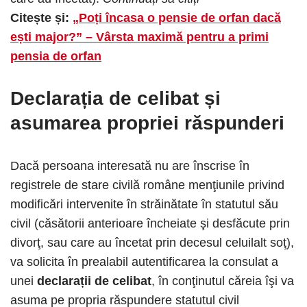
Citește și:
„Poți încasa o pensie de orfan dacă
ești major?” – Vârsta maximă pentru a primi
pensia de orfan
Declarația de celibat și
asumarea propriei răspunderi
Dacă persoana interesată nu are înscrise în
registrele de stare civilă române menţiunile privind
modificări intervenite în străinătate în statutul său
civil (căsătorii anterioare încheiate şi desfăcute prin
divorţ, sau care au încetat prin decesul celuilalt soţ),
va solicita în prealabil autentificarea la consulat a
unei
declarații de celibat
, în conţinutul căreia îşi va
asuma pe propria răspundere statutul civil