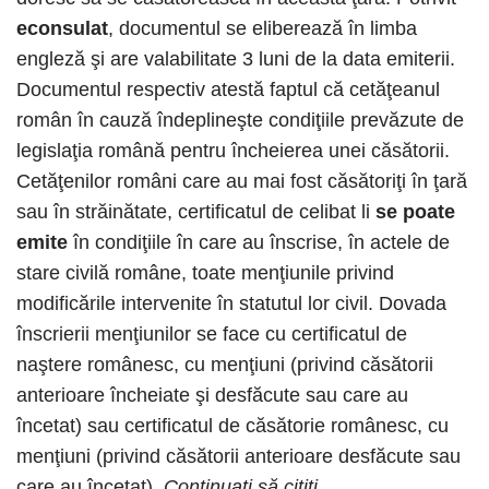
econsulat
, documentul se eliberează în limba
engleză şi are valabilitate 3 luni de la data emiterii.
Documentul respectiv atestă faptul că cetăţeanul
român în cauză îndeplineşte condiţiile prevăzute de
legislaţia română pentru încheierea unei căsătorii.
Cetăţenilor români care au mai fost căsătoriţi în ţară
sau în străinătate, certificatul de celibat li
se poate
emite
în condiţiile în care au înscrise, în actele de
stare civilă române, toate menţiunile privind
modificările intervenite în statutul lor civil. Dovada
înscrierii menţiunilor se face cu certificatul de
naştere românesc, cu menţiuni (privind căsătorii
anterioare încheiate şi desfăcute sau care au
încetat) sau certificatul de căsătorie românesc, cu
menţiuni (privind căsătorii anterioare desfăcute sau
care au încetat).
Continuați să citiți