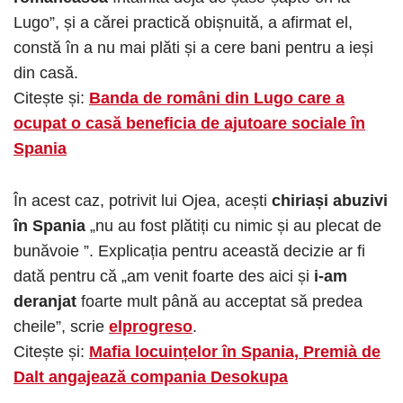
Lugo”, și a cărei practică obișnuită, a afirmat el,
constă în a nu mai plăti și a cere bani pentru a ieși
din casă.
Citește și:
Banda de români din Lugo care a
ocupat o casă beneficia de ajutoare sociale în
Spania
În acest caz, potrivit lui Ojea, acești
chiriași abuzivi
în Spania
„nu au fost plătiți cu nimic și au plecat de
bunăvoie ”. Explicația pentru această decizie ar fi
dată pentru că „am venit foarte des aici și
i-am
deranjat
foarte mult până au acceptat să predea
cheile”, scrie
elprogreso
.
Citește și:
Mafia locuințelor în Spania, Premià de
Dalt angajează compania Desokupa