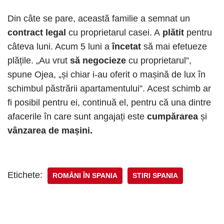
Din câte se pare, această familie a semnat un
contract legal
cu proprietarul casei. A
plătit
pentru
câteva luni. Acum 5 luni a
încetat
să mai efetueze
plățile. „Au vrut
să negocieze
cu proprietarul”,
spune Ojea, „și chiar i-au oferit o mașină de lux în
schimbul păstrării apartamentului”. Acest schimb ar
fi posibil pentru ei, continuă el, pentru că una dintre
afacerile în care sunt angajați este
cumpărarea
și
vânzarea de mașini.
Etichete:
ROMÂNI ÎN SPANIA
STIRI SPANIA