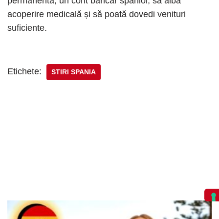
permanentă, un cont bancar spaniol, să aibă
acoperire medicală și să poată dovedi venituri
suficiente.
Etichete:
STIRI SPANIA