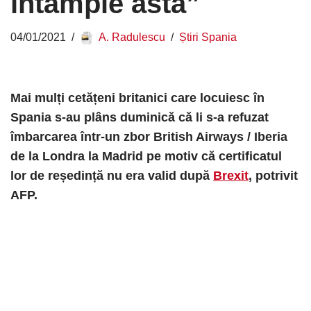
întâmple asta”
04/01/2021
A. Radulescu
Știri Spania
Mai mulți cetățeni britanici care locuiesc în
Spania s-au plâns duminică că li s-a refuzat
îmbarcarea într-un zbor British Airways / Iberia
de la Londra la Madrid pe motiv că certificatul
lor de reședință nu era valid după
Brexit
, potrivit
AFP.