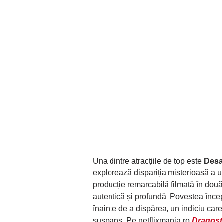
Una dintre atracțiile de top este
Desa
explorează dispariția misterioasă a un
producție remarcabilă filmată în do
autentică și profundă. Povestea încep
înainte de a dispărea, un indiciu care
suspans. Pe netflixmania.ro
Dragoste