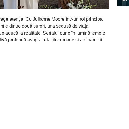
atrage atenția. Cu Julianne Moore într-un rol principal
ile dintre două surori, una sedusă de viața
 o aducă la realitate. Serialul pune în lumină temele
ectivă profundă asupra relațiilor umane și a dinamicii