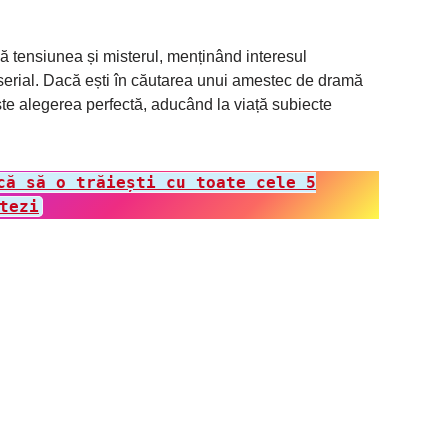
că tensiunea și misterul, menținând interesul
 serial. Dacă ești în căutarea unui amestec de dramă
te alegerea perfectă, aducând la viață subiecte
că să o trăiești cu toate cele 5
tezi