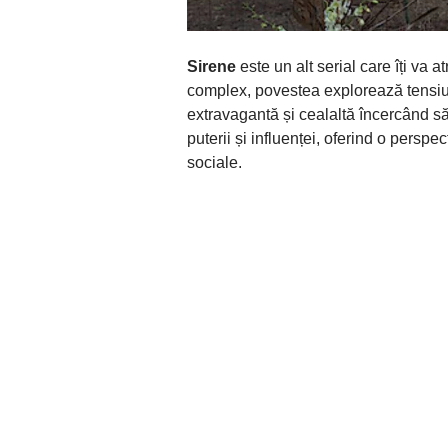
Sirene
este un alt serial care îți va 
complex, povestea explorează tensiun
extravagantă și cealaltă încercând să
puterii și influenței, oferind o persp
sociale.