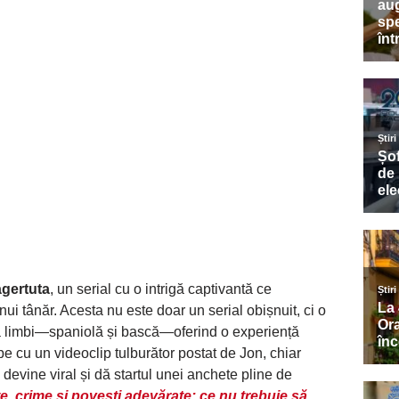
gertuta
, un serial cu o intrigă captivantă ce
ui tânăr. Acesta nu este doar un serial obișnuit, ci o
uă limbi—spaniolă și bască—oferind o experiență
e cu un videoclip tulburător postat de Jon, chiar
 devine viral și dă startul unei anchete pline de
, crime și povești adevărate: ce nu trebuie să