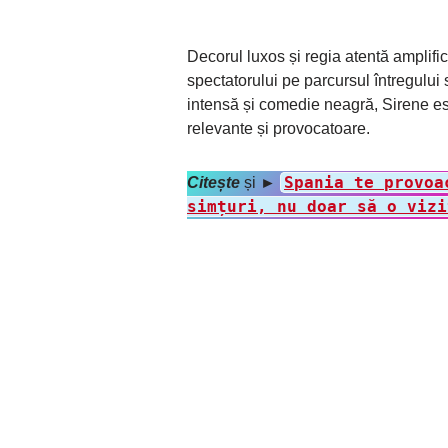
Decorul luxos și regia atentă amplifi
spectatorului pe parcursul întregului
intensă și comedie neagră, Sirene es
relevante și provocatoare.
Spania te provoa
Citește
și
►
simțuri, nu doar să o vizi