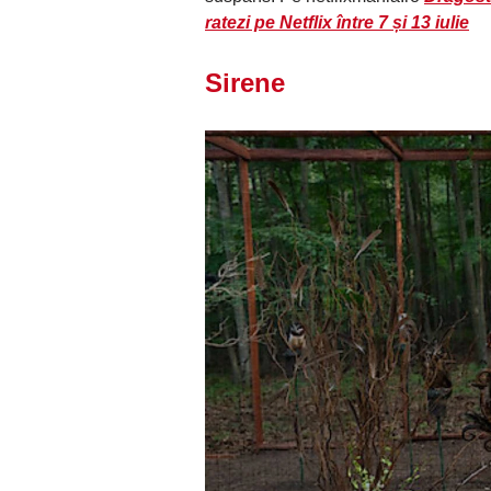
ratezi pe Netflix între 7 și 13 iulie
Sirene