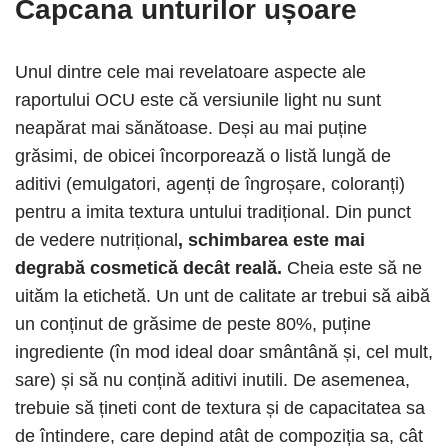
Capcana unturilor ușoare
Unul dintre cele mai revelatoare aspecte ale
raportului OCU este că versiunile light nu sunt
neapărat mai sănătoase. Deși au mai puține
grăsimi, de obicei încorporează o listă lungă de
aditivi (emulgatori, agenți de îngroșare, coloranți)
pentru a imita textura untului tradițional. Din punct
de vedere nutrițional
, schimbarea este mai
degrabă cosmetică decât reală.
Cheia este să ne
uităm la etichetă. Un unt de calitate ar trebui să aibă
un conținut de grăsime de peste 80%, puține
ingrediente (în mod ideal doar smântână și, cel mult,
sare) și să nu conțină aditivi inutili. De asemenea,
trebuie să țineti cont de textura și de capacitatea sa
de întindere, care depind atât de compoziția sa, cât