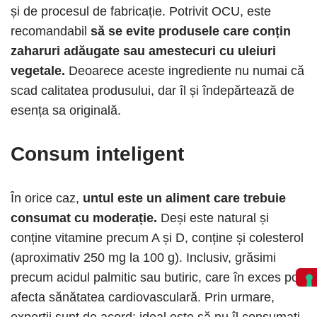
și de procesul de fabricație. Potrivit OCU, este
recomandabil
să se evite produsele care conțin
zaharuri adăugate sau amestecuri cu uleiuri
vegetale.
Deoarece aceste ingrediente nu numai că
scad calitatea produsului, dar îl și îndepărtează de
esența sa originală.
Consum inteligent
În orice caz,
untul este un aliment care trebuie
consumat cu moderație.
Deși este natural și
conține vitamine precum A și D, conține și colesterol
(aproximativ 250 mg la 100 g). Inclusiv, grăsimi
precum acidul palmitic sau butiric, care în exces pot
afecta sănătatea cardiovasculară. Prin urmare,
experții sunt de acord: ideal este să nu îl consumați