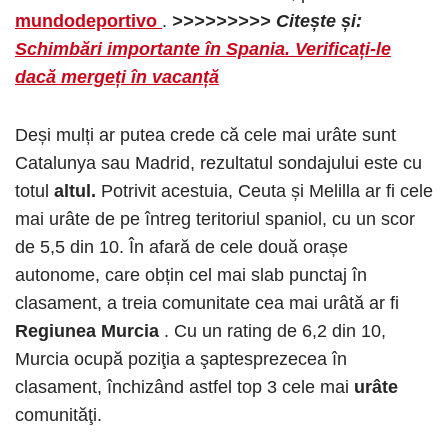
mundodeportivo
.
>>>>>>>>> Citește și:
Schimbări importante în Spania. Verificați-le
dacă mergeți în vacanță
Deși mulți ar putea crede că cele mai urâte sunt
Catalunya sau Madrid, rezultatul sondajului este cu
totul
altul.
Potrivit acestuia, Ceuta și Melilla ar fi cele
mai urâte de pe întreg teritoriul spaniol, cu un scor
de 5,5 din 10. În afară de cele două orașe
autonome, care obțin cel mai slab punctaj în
clasament, a treia comunitate cea mai urâtă ar fi
Regiunea Murcia
. Cu un rating de 6,2 din 10,
Murcia ocupă poziţia a şaptesprezecea în
clasament, închizând astfel top 3 cele mai
urâte
comunităţi.