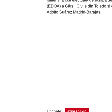
Miller și a fost efectuată de echipa d
(EDOA) a Gărzii Civile din Toledo și 
Adolfo Suárez Madrid-Barajas.
Etichete:
STIRI SPANIA