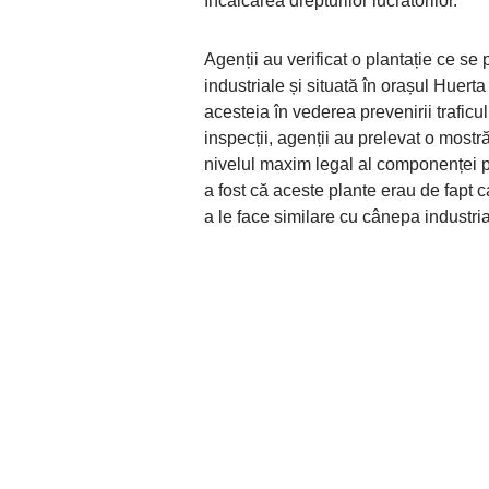
încălcarea drepturilor lucrătorilor.
Agenții au verificat o plantație ce s
industriale și situată în orașul Huert
acesteia în vederea prevenirii traficul
inspecții, agenții au prelevat o most
nivelul maxim legal al componenței 
a fost că aceste plante erau de fapt 
a le face similare cu cânepa industria