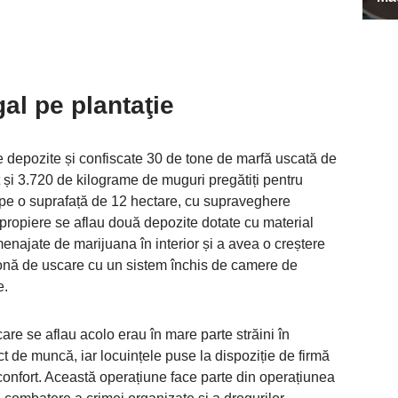
gal pe plantaţie
ite depozite și confiscate 30 de tone de marfă uscată de
t și 3.720 de kilograme de muguri pregătiți pentru
e pe o suprafață de 12 hectare, cu supraveghere
apropiere se aflau două depozite dotate cu material
amenajate de marijuana în interior și a avea o creștere
zonă de uscare cu un sistem închis de camere de
e.
care se aflau acolo erau în mare parte străini în
act de muncă, iar locuințele puse la dispoziție de firmă
confort. Această operațiune face parte din operațiunea