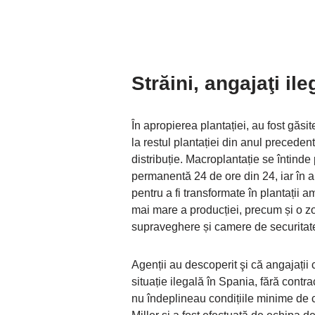
Străini, angajaţi ile
În apropierea plantației, au fost găs
la restul plantației din anul preceden
distribuție. Macroplantație se întind
permanentă 24 de ore din 24, iar în 
pentru a fi transformate în plantații 
mai mare a producției, precum și o 
supraveghere și camere de securitat
Agenții au descoperit şi că angajații 
situație ilegală în Spania, fără contr
nu îndeplineau condițiile minime de 