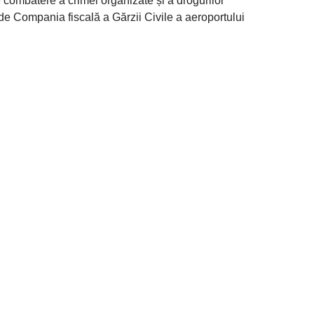
e combatere a crimei organizate și a drogurilor
de Compania fiscală a Gărzii Civile a aeroportului