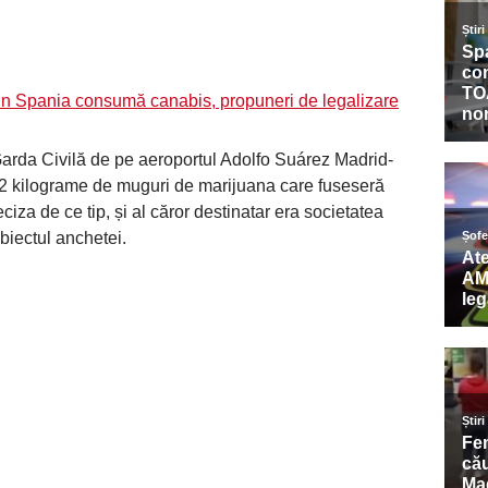
din Spania consumă canabis, propuneri de legalizare
 Garda Civilă de pe aeroportul Adolfo Suárez Madrid-
12 kilograme de muguri de marijuana care fuseseră
eciza de ce tip, și al căror destinatar era societatea
biectul anchetei.