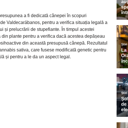
e presupunea a fi dedicată cânepei în scopuri
a de Valdecarábanos, pentru a verifica situația legală a
ui și prelucrării de stupefiante. În timpul acestei
ră din plante pentru a verifica dacă acestea depășeau
psihoactive din această presupusă cânepă. Rezultatul
cannabis sativa, care fusese modificată genetic pentru
lă și pentru a le da un aspect legal.