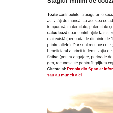
Stagiul minim de cotiz
Toate
contribuțiile la asigurările soc
activități de muncă. La acestea se ad
temporară, maternitate, paternitate și
calculează
doar contribuțiile la siste
mai există (perioada de dinainte de 1
printre altele). Dar sunt recunoscute 
beneficiarul a primit indemnizația de
fictive
(pentru angajare, perioade de 
gen, recunoscute pentru îngrijirea cop
Citește și:
Pensia din Spania: info
sau au muncit aici