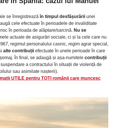
are în Spania
: cazul lui Manuel
iale se înregistrează
în timpul desfășurării
unei
augă cele efectuate în perioadele de invaliditate
 risc în perioada de alăptare/sarcină.
Nu se
mele actuale de asigurări sociale, ci și la cele care nu
967, regimul personalului casnic, regim agrar special,
și
alte contribuții
efectuate în unele perioade în care
 șomaj. În final, se adaugă și așa-numitele
contribuții
suspendare a contractului în situații de violență de
ilului sau asimilate nașterii).
rmații UTILE pentru TOȚI românii care muncesc