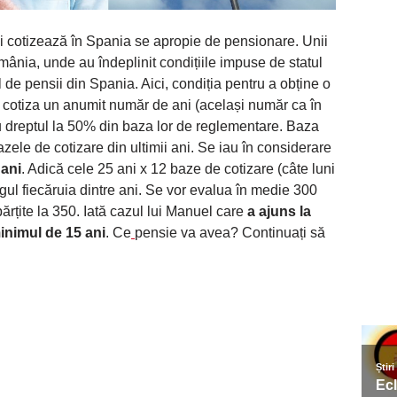
 și cotizează în Spania se apropie de pensionare. Unii
omânia, unde au îndeplinit condițiile impuse de statul
 de pensii din Spania. Aici, condiția pentru a obține o
cotiza un anumit număr de ani (același număr ca în
au dreptul la 50% din baza lor de reglementare. Baza
ele de cotizare din ultimii ani. Se iau în considerare
 ani
. Adică cele 25 ani x 12 baze de cotizare (câte luni
ngul fiecăruia dintre ani. Se vor evalua în medie 300
părțite la 350. Iată cazul lui Manuel care
a ajuns la
inimul de 15 ani
. Ce
pensie va avea? Continuați să