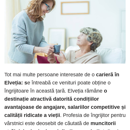
Tot mai multe persoane interesate de o
carieră în
Elveția: s
e întreabă ce venituri poate obține o
îngrijitoare în această țară. Elveția rămâne
o
destinație atractivă datorită condițiilor
avantajoase de angajare, salariilor competitive și
calității ridicate a vieții
. Profesia de îngrijitor pentru
vârstnici este deosebit de căutată de
muncitorii