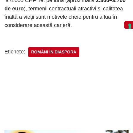
la 4.000 CHF net pe lună (aproximativ
2.300–3.700
de euro
), termenii contractuali atractivi și calitatea
înaltă a vieții sunt motivele cheie pentru a lua în
considerare această carieră.
Etichete:
ROMÂNI ÎN DIASPORA