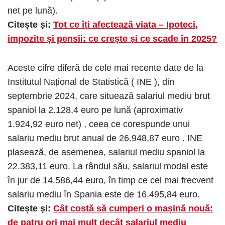
net pe lună).
Citește și:
Tot ce îți afectează viața – Ipoteci,
impozite și pensii: ce crește și ce scade în 2025?
Aceste cifre diferă de cele mai recente date de la
Institutul Național de Statistică ( INE ), din
septembrie 2024, care situează salariul mediu brut
spaniol la 2.128,4 euro pe lună (aproximativ
1.924,92 euro net) , ceea ce corespunde unui
salariu mediu brut anual de 26.948,87 euro . INE
plasează, de asemenea, salariul mediu spaniol la
22.383,11 euro. La rândul său, salariul modal este
în jur de 14.586,44 euro, în timp ce cel mai frecvent
salariu mediu în Spania este de 16.495,84 euro.
Citește și:
Cât costă să cumperi o mașină nouă:
de patru ori mai mult decât salariul mediu