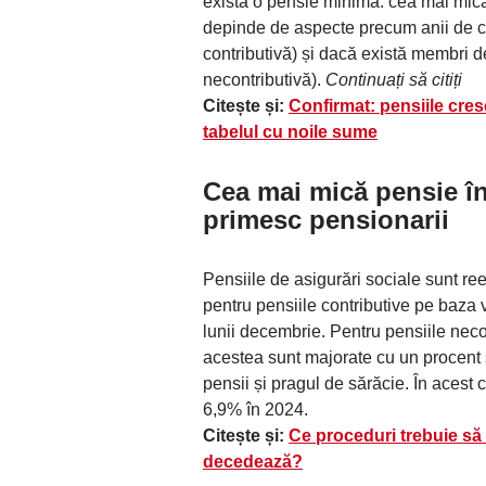
există o pensie minimă: cea mai mic
depinde de aspecte precum anii de co
contributivă) și dacă există membri de
necontributivă).
Continuați să citiți
Citește și:
Confirmat: pensiile cres
tabelul cu noile sume
Cea mai mică pensie î
primesc pensionarii
Pensiile de asigurări sociale sunt r
pentru pensiile contributive pe baza v
lunii decembrie. Pentru pensiile neco
acestea sunt majorate cu un procent 
pensii și pragul de sărăcie. În acest 
6,9% în 2024.
Citește și:
Ce proceduri trebuie să
decedează?