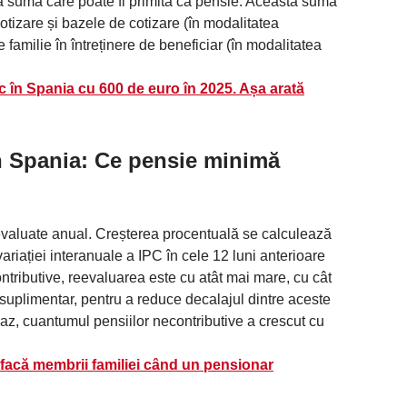
ă sumă care poate fi primită ca pensie. Această sumă
tizare și bazele de cotizare (în modalitatea
 familie în întreținere de beneficiar (în modalitatea
c în Spania cu 600 de euro în 2025. Așa arată
n Spania: Ce pensie minimă
eevaluate anual. Creșterea procentuală se calculează
ariației interanuale a IPC în cele 12 luni anterioare
ntributive, reevaluarea este cu atât mai mare, cu cât
suplimentar, pentru a reduce decalajul dintre aceste
caz, cuantumul pensiilor necontributive a crescut cu
 facă membrii familiei când un pensionar