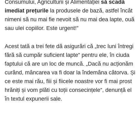
Consumului, Agriculturii și Alimentației
să scadă
imediat prețurile
la produsele de bază, astfel încât
nimeni să nu mai fie nevoit să nu mai dea lapte, ouă
sau ulei copiilor. Este urgent!”
Acest tată a trei fete dă asigurări că „trec luni întregi
fără să cumpăr suficient lapte” pentru ele, în ciuda
faptului că are un loc de muncă. „Dacă nu acționăm
curând, mâncarea va fi doar la îndemâna câtorva. Și
ce este mai rău, fiii și fiicele noastre vor fi mai prost
hrăniți și vom plăti cu toții consecințele”, denunță el
în textul expunerii sale.