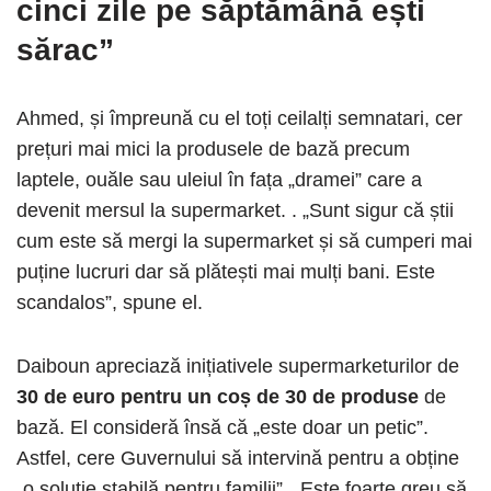
cinci zile pe săptămână ești
sărac”
Ahmed, și împreună cu el toți ceilalți semnatari, cer
prețuri mai mici la produsele de bază precum
laptele, ouăle sau uleiul în fața „dramei” care a
devenit mersul la supermarket. . „Sunt sigur că știi
cum este să mergi la supermarket și să cumperi mai
puține lucruri dar să plătești mai mulți bani. Este
scandalos”, spune el.
Daiboun apreciază inițiativele supermarketurilor de
30 de euro pentru un coș de 30 de produse
de
bază. El consideră însă că „este doar un petic”.
Astfel, cere Guvernului să intervină pentru a obține
„o soluție stabilă pentru familii”. „Este foarte greu să