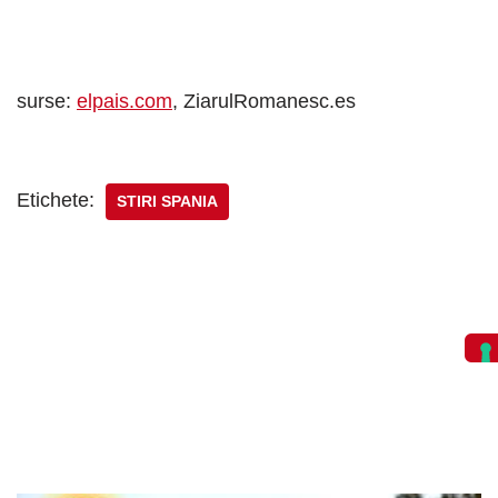
surse:
elpais.com
, ZiarulRomanesc.es
Etichete:
STIRI SPANIA