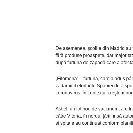
De asemenea, școlile din Madrid au f
fără produse proaspete, dar majoritate
după furtuna de zăpadă care a afectat 
„Filomena” – furtuna, care a adus pâ
zădărnicit eforturile Spaniei de a sp
coronavirus, în contextul creşterii nu
Astfel, un lot nou de vaccinuri care tr
către Vitoria, în nordul ţării, însă auto
şi spitale au continuat conform planifi