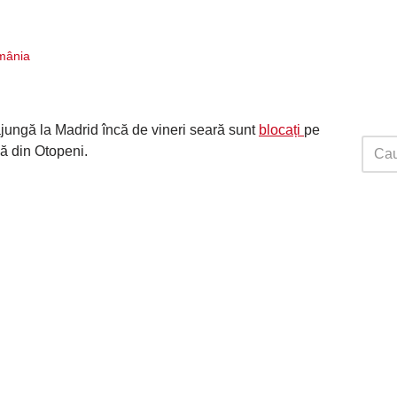
mânia
 ajungă la Madrid încă de vineri seară sunt
blocați
pe
dă din Otopeni.