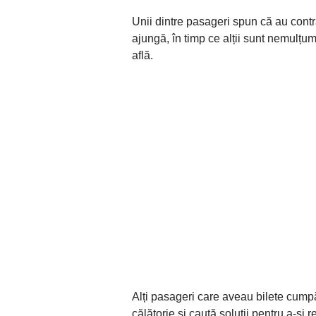
Unii dintre pasageri spun că au cont
ajungă, în timp ce alții sunt nemulțumiț
află.
Alți pasageri care aveau bilete cumpă
călătorie și caută soluții pentru a-și 