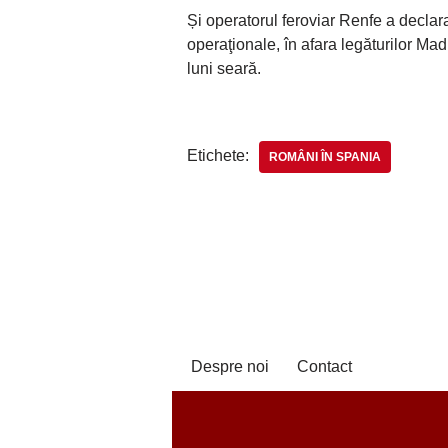
Și operatorul feroviar Renfe a declara
operaţionale, în afara legăturilor Ma
luni seară.
Etichete:
ROMÂNI ÎN SPANIA
Despre noi
Contact