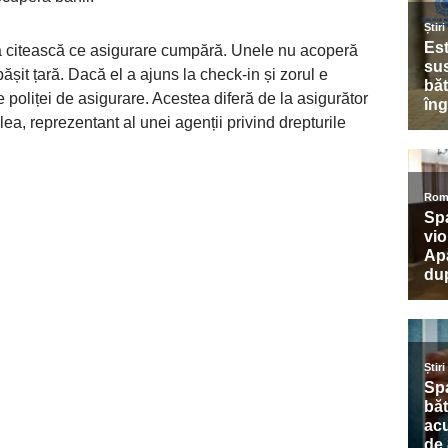
să citească ce asigurare cumpără. Unele nu acoperă
ășit țară. Dacă el a ajuns la check-in și zorul e
 poliței de asigurare. Acestea diferă de la asigurător
ea, reprezentant al unei agenții privind drepturile