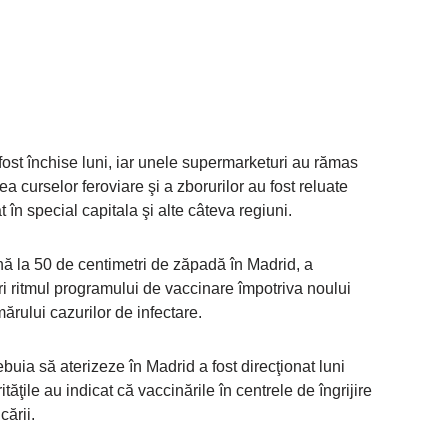
ost închise luni, iar unele supermarketuri au rămas
a curselor feroviare şi a zborurilor au fost reluate
în special capitala şi alte câteva regiuni.
nă la 50 de centimetri de zăpadă în Madrid, a
ori ritmul programului de vaccinare împotriva noului
mărului cazurilor de infectare.
ebuia să aterizeze în Madrid a fost direcţionat luni
rităţile au indicat că vaccinările în centrele de îngrijire
cării.