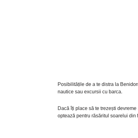
Posibilitățile de a te distra la Benid
nautice sau excursii cu barca.
Dacă îți place să te trezești devreme ș
optează pentru răsăritul soarelui din