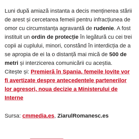
Luni după amiază instanta a decis menținerea stării
de arest și cercetarea femeii pentru infracțiunea de
omor cu circumstanța agravantă de
rudenie
. A fost
instituit un
ordin de protecție
în legătură cu cei trei
copii ai cuplului, minori, constând în interdicția de a
se apropia de ei la o distanță mai mică de
500 de
metri
și interzicerea comunicării cu aceștia.
Citește și:
Premieră în Spania, femeile lovite vor
fi avertizate despre antecedentele partenerilor
lor agresori, noua decizie a Ministerului de
Interne
Sursa:
cmmedia.es
,
ZiarulRomanesc.es