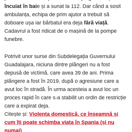
încuiat în bai
e și a sunat la 112. Dar când a sosit
ambulanța, echipa de prim ajutor a trebuit să
doboare ușa iar bărbatul era deja
fără viață
.
Cadavrul a fost ridicat de o mașină de la pompe
funebre.
Potrivit unor surse din Subdelegația Guvernului
Guadalajara, niciuna dintre plângeri nu a fost
depusă de victimă, care avea 39 de ani. Prima
plângere a fost în 2019, după o agresiune care a
avut loc în stradă. În urma acesteia a avut loc un
proces rapid în care s-a stabilit un ordin de restricție
care a expirat deja.
Citește și:
Violența domestică, ce înseamnă și
cum îți poate schimba viața în Spania (și nu
numai)