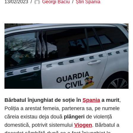
13/02/2023
Georgi Baciu
Știri Spania
Bărbatul înjunghiat de soție în
Spania
a murit
,
Poliția a arestat femeia, partenera sa, pe numele
căreia existau deja două
plângeri
de violență
domestică, potrivit sistemului
Viogen
. Bărbatul a