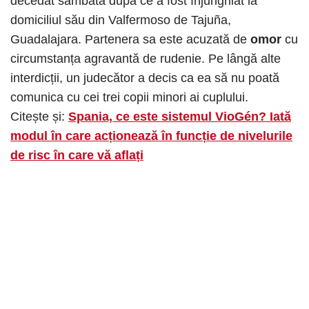
decedat sâmbătă după ce a fost înjunghiat la
domiciliul său din Valfermoso de Tajuña,
Guadalajara. Partenera sa este acuzată de
omor
cu
circumstanța agravantă de rudenie. Pe lângă alte
interdicții, un judecător a decis ca ea să nu poată
comunica cu cei trei copii minori ai cuplului.
Citește și:
Spania, ce este sistemul VioGén? Iată
modul în care acționează în funcție de nivelurile
de risc în care vă aflați