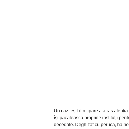
Un caz ieșit din tipare a atras atenți
își păcălească propriile instituții p
decedate. Deghizat cu perucă, haine l