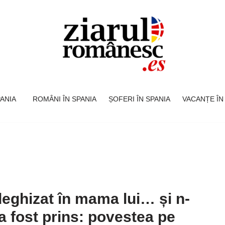
SPANIA
ROMÂNI ÎN SPANIA
ȘOFERI ÎN SPANIA
VACANȚE ÎN
deghizat în mama lui… și n-
a fost prins: povestea pe