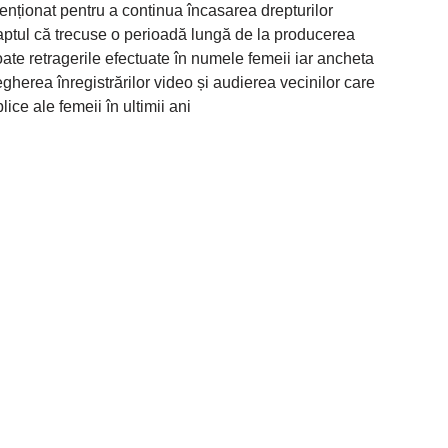
enționat pentru a continua încasarea drepturilor
 faptul că trecuse o perioadă lungă de la producerea
oate retragerile efectuate în numele femeii iar ancheta
egherea înregistrărilor video și audierea vecinilor care
blice ale femeii în ultimii ani