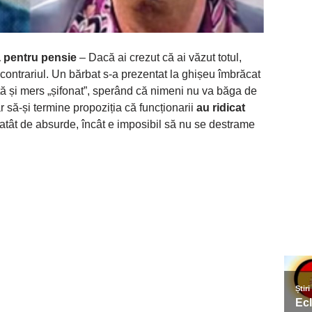
 pentru pensie
– Dacă ai crezut că ai văzut totul,
contrariul. Un bărbat s-a prezentat la ghișeu îmbrăcat
tă și mers „șifonat”, sperând că nimeni nu va băga de
 să-și termine propoziția că funcționarii
au ridicat
 atât de absurde, încât e imposibil să nu se destrame