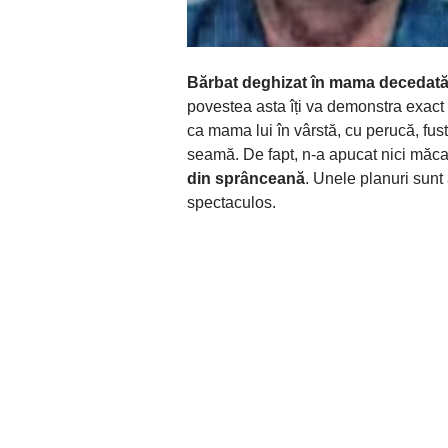
Bărbat deghizat în mama decedată
povestea asta îți va demonstra exact 
ca mama lui în vârstă, cu perucă, fus
seamă. De fapt, n-a apucat nici măcar
din sprânceană
. Unele planuri sunt
spectaculos.