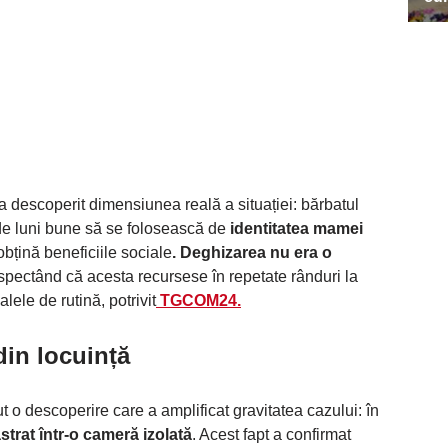
s-a descoperit dimensiunea reală a situației: bărbatul
a de luni bune să se folosească de
identitatea mamei
bțină beneficiile sociale
. Deghizarea nu era o
uspectând că acesta recursese în repetate rânduri la
ele de rutină, potrivit
TGCOM24.
in locuință
ăcut o descoperire care a amplificat gravitatea cazului: în
trat într-o cameră izolată
. Acest fapt a confirmat