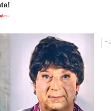
ta!
ațional