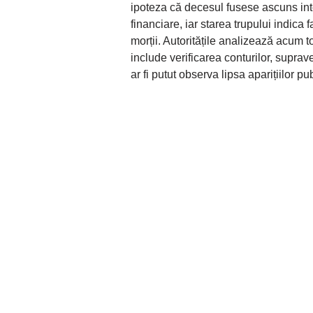
ipoteza că decesul fusese ascuns int
financiare, iar starea trupului indica
morții. Autoritățile analizează acum t
include verificarea conturilor, suprav
ar fi putut observa lipsa aparițiilor pu