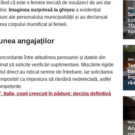
nzând că este o femeie trecută de nouăzeci de ani dar
ilor.
Imaginea surprinsă la ghișeu
a evidențiat
uni ale personalului municipalității și au declanșat
ea corpului mumificat al femeii.
unea angajaților
ncordanțe între atitudinea persoanei și datele din
nat să solicite verificări suplimentare. Mișcările rigide
ul direct au ridicat semne de întrebare, iar solicitarea
 imposibil ca impostura să rămână nedetectată, astfel
competente.
 Italia, copii crescuți în pădure: decizia definitivă