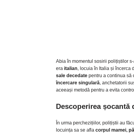
Abia în momentul sosirii polițiștilor 
era
italian
, locuia în Italia și încerc
sale decedate
pentru a continua să o
încercare singulară
, anchetatorii s
aceeași metodă pentru a evita controal
Descoperirea șocantă d
În urma perchezițiilor, polițiștii au f
locuința sa se afla
corpul mamei, păs