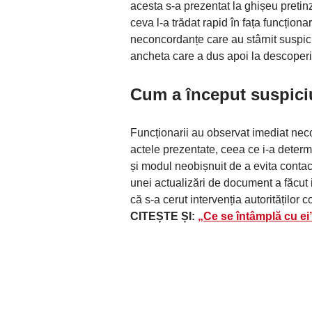
acesta s-a prezentat la ghișeu preti
ceva l-a trădat rapid în fața funcționar
neconcordanțe care au stârnit suspici
ancheta care a dus apoi la descoperir
Cum a început suspici
Funcționarii au observat imediat neco
actele prezentate, ceea ce i-a determi
și modul neobișnuit de a evita contact
unei actualizări de document a făcut
că s-a cerut intervenția autorităților 
CITEȘTE ȘI:
„Ce se întâmplă cu ei”.