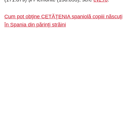
Cum pot obţine CETĂŢENIA spaniolă copiii născuţi
în Spania din părinţi străini