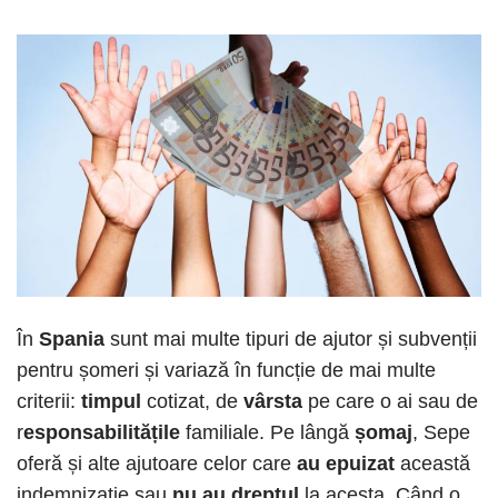
În
Spania
sunt mai multe tipuri de ajutor și subvenții
pentru șomeri și variază în funcție de mai multe
criterii:
timpul
cotizat, de
vârsta
pe care o ai sau de
r
esponsabilitățile
familiale. Pe lângă
șomaj
, Sepe
oferă și alte ajutoare celor care
au epuizat
această
indemnizație sau
nu au dreptul
la acesta. Când o