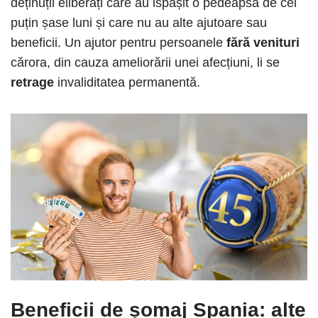
deținuții eliberați care au ispășit o pedeapsă de cel
puțin șase luni și care nu au alte ajutoare sau
beneficii. Un ajutor pentru persoanele
fără venituri
cărora, din cauza ameliorării unei afecțiuni, li se
retrage
invaliditatea permanentă.
Beneficii de șomaj Spania: alte