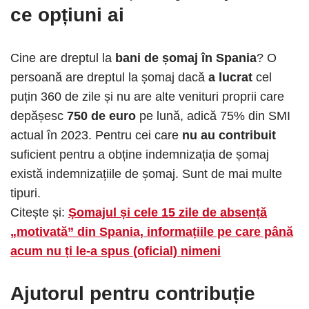
ce opțiuni ai
Cine are dreptul la
bani de șomaj în Spania
? O
persoană are dreptul la șomaj dacă
a lucrat
cel
puțin 360 de zile și nu are alte venituri proprii care
depășesc
750 de euro
pe lună, adică 75% din SMI
actual în 2023. Pentru cei care
nu au contribuit
suficient pentru a obține indemnizația de șomaj
există indemnizațiile de șomaj. Sunt de mai multe
tipuri.
Citește și:
Șomajul și cele 15 zile de absență
„motivată” din Spania, informațiile pe care până
acum nu ți le-a spus (oficial) nimeni
Ajutorul pentru contribuție