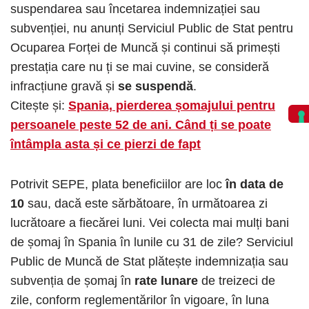
suspendarea sau încetarea indemnizației sau
subvenției, nu anunți Serviciul Public de Stat pentru
Ocuparea Forței de Muncă și continui să primești
prestația care nu ți se mai cuvine, se consideră
infracțiune gravă și
se suspendă
.
Citește și:
Spania, pierderea șomajului pentru
persoanele peste 52 de ani. Când ți se poate
întâmpla asta și ce pierzi de fapt
Potrivit SEPE, plata beneficiilor are loc
în data de
10
sau, dacă este sărbătoare, în următoarea zi
lucrătoare a fiecărei luni. Vei colecta mai mulți bani
de șomaj în Spania în lunile cu 31 de zile? Serviciul
Public de Muncă de Stat plătește indemnizația sau
subvenția de șomaj în
rate lunare
de treizeci de
zile, conform reglementărilor în vigoare, în luna