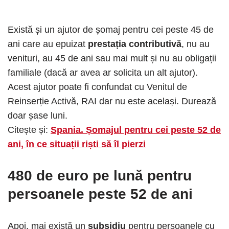
Există și un ajutor de șomaj pentru cei peste 45 de
ani care au epuizat
prestația contributivă
, nu au
venituri, au 45 de ani sau mai mult și nu au obligații
familiale (dacă ar avea ar solicita un alt ajutor).
Acest ajutor poate fi confundat cu Venitul de
Reinserție Activă, RAI dar nu este același. Durează
doar șase luni.
Citește și:
Spania. Șomajul pentru cei peste 52 de
ani, în ce situații riști să îl pierzi
480 de euro
pe lună pentru
persoanele peste 52 de ani
Apoi, mai există un
subsidiu
pentru persoanele cu