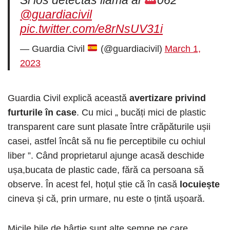
Si los detectas llama al
062
@guardiacivil
pic.twitter.com/e8rNsUV31i
— Guardia Civil
(@guardiacivil)
March 1,
2023
Guardia Civil explică această
avertizare privind
furturile în case
. Cu mici „ bucăți mici de plastic
transparent care sunt plasate între crăpăturile ușii
casei, astfel încât să nu fie perceptibile cu ochiul
liber ”. Când proprietarul ajunge acasă deschide
ușa,bucata de plastic cade, fără ca persoana să
observe. În acest fel, hoțul știe că în casă
locuiește
cineva și că, prin urmare, nu este o țintă ușoară.
Micile bile de hârtie sunt alte semne pe care