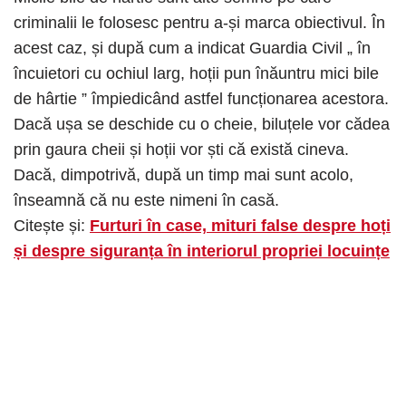
criminalii le folosesc pentru a-și marca obiectivul. În
acest caz, și după cum a indicat Guardia Civil „ în
încuietori cu ochiul larg, hoții pun înăuntru mici bile
de hârtie ” împiedicând astfel funcționarea acestora.
Dacă ușa se deschide cu o cheie, biluțele vor cădea
prin gaura cheii și hoții vor ști că există cineva.
Dacă, dimpotrivă, după un timp mai sunt acolo,
înseamnă că nu este nimeni în casă.
Citește și:
Furturi în case, mituri false despre hoți
și despre siguranța în interiorul propriei locuințe