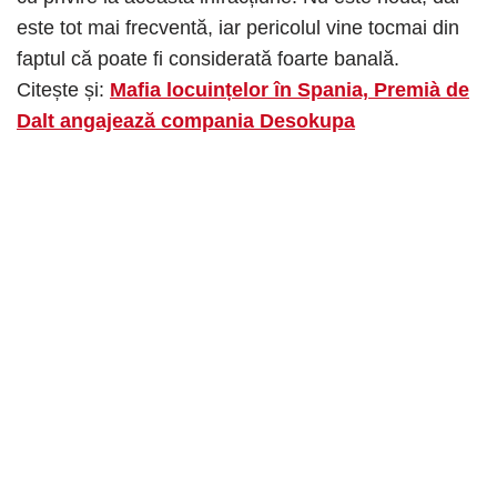
este tot mai frecventă, iar pericolul vine tocmai din
faptul că poate fi considerată foarte banală.
Citește și:
Mafia locuințelor în Spania, Premià de
Dalt angajează compania Desokupa