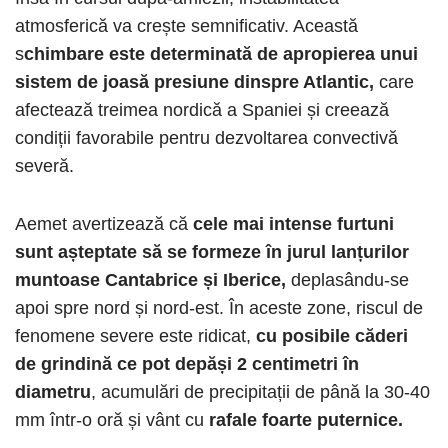
atmosferică va crește semnificativ. Această
s
chimbare este determinată de apropierea unui
sistem de joasă presiune dinspre Atlantic,
care
afectează treimea nordică a Spaniei și creează
condiții favorabile pentru dezvoltarea convectivă
severă.
Aemet avertizează că
cele mai intense furtuni
sunt așteptate să se formeze în jurul lanțurilor
muntoase Cantabrice și Iberice,
deplasându-se
apoi spre nord și nord-est. În aceste zone, riscul de
fenomene severe este ridicat,
cu posibile căderi
de grindină ce pot depăși 2 centimetri în
diametru
, acumulări de precipitații de până la 30-40
mm într-o oră și vânt cu
rafale foarte puternice.