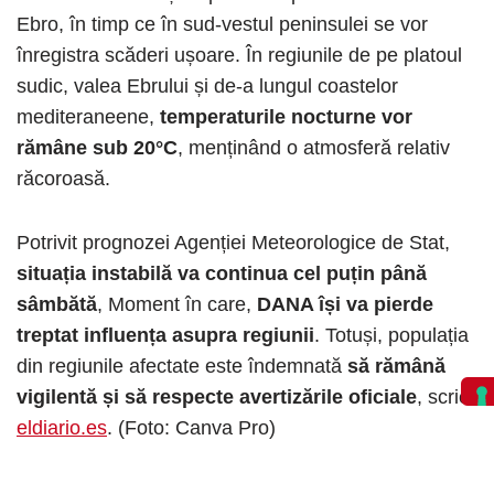
Ebro, în timp ce în sud-vestul peninsulei se vor
înregistra scăderi ușoare. În regiunile de pe platoul
sudic, valea Ebrului și de-a lungul coastelor
mediteraneene,
temperaturile nocturne vor
rămâne sub 20°C
, menținând o atmosferă relativ
răcoroasă.
Potrivit prognozei Agenției Meteorologice de Stat,
situația instabilă va continua cel puțin până
sâmbătă
, Moment în care,
DANA își va pierde
treptat influența asupra regiunii
. Totuși, populația
din regiunile afectate este îndemnată
să rămână
vigilentă și să respecte avertizările oficiale
, scrie
eldiario.es
. (Foto: Canva Pro)