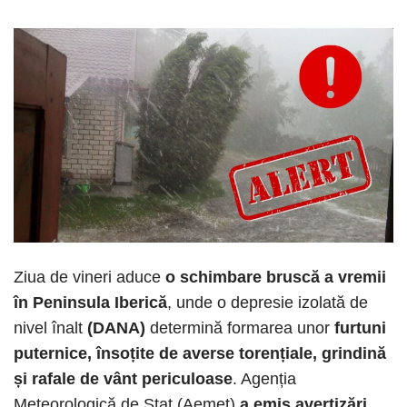
Ziua de vineri aduce
o schimbare bruscă a vremii
în Peninsula Iberică
, unde o depresie izolată de
nivel înalt
(DANA)
determină formarea unor
furtuni
puternice, însoțite de averse torențiale, grindină
și rafale de vânt periculoase
. Agenția
Meteorologică de Stat (Aemet)
a emis avertizări