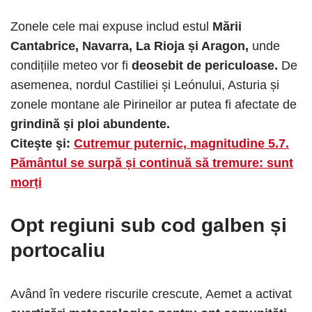
Zonele cele mai expuse includ estul
Mării
Cantabrice, Navarra, La Rioja și Aragon,
unde
condițiile meteo vor fi
deosebit de periculoase.
De
asemenea, nordul Castiliei și Leónului, Asturia și
zonele montane ale Pirineilor ar putea fi afectate de
grindină și ploi abundente.
Citeşte şi:
Cutremur puternic, magnitudine 5.7.
Pământul se surpă și continuă să tremure: sunt
morți
Opt regiuni sub cod galben și
portocaliu
Având în vedere riscurile crescute, Aemet a activat