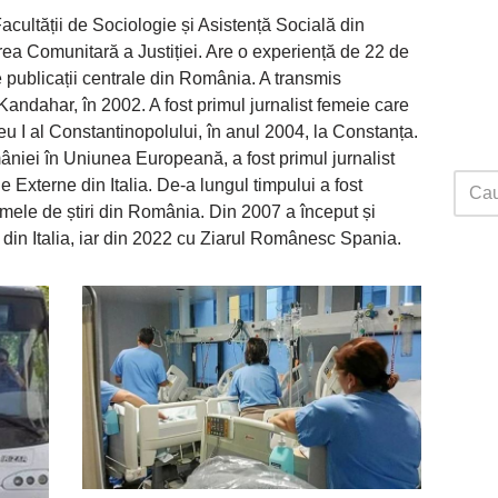
cultății de Sociologie și Asistență Socială din
rea Comunitară a Justiției. Are o experiență de 22 de
e publicații centrale din România. A transmis
andahar, în 2002. A fost primul jurnalist femeie care
eu I al Constantinopolului, în anul 2004, la Constanța.
âniei în Uniunea Europeană, a fost primul jurnalist
 Externe din Italia. De-a lungul timpului a fost
mele de știri din România. Din 2007 a început și
n Italia, iar din 2022 cu Ziarul Românesc Spania.