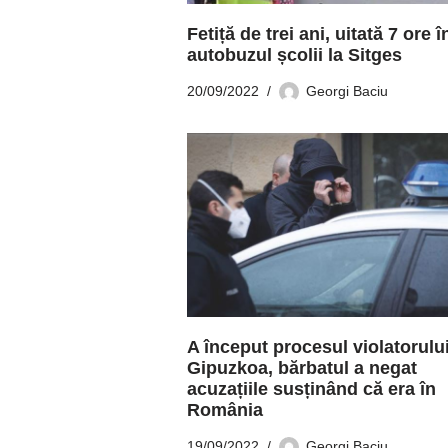
Fetiță de trei ani, uitată 7 ore î
autobuzul școlii la Sitges
20/09/2022
Georgi Baciu
A început procesul violatorulu
Gipuzkoa, bărbatul a negat
acuzațiile susținând că era în
România
19/09/2022
Georgi Baciu