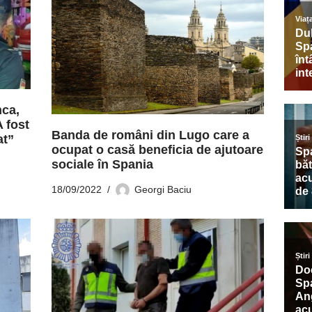
nca,
A fost
Banda de români din Lugo care a
at”
ocupat o casă beneficia de ajutoare
sociale în Spania
18/09/2022
Georgi Baciu