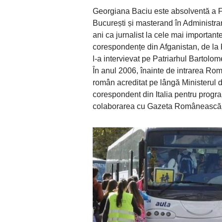
Georgiana Baciu este absolventă a Fa
București și masterand în Administra
ani ca jurnalist la cele mai important
corespondențe din Afganistan, de la K
l-a intervievat pe Patriarhul Bartolom
În anul 2006, înainte de intrarea Rom
român acreditat pe lângă Ministerul de
corespondent din Italia pentru progra
colaborarea cu Gazeta Românească di