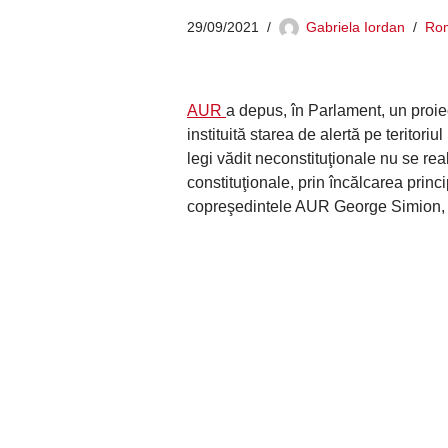
29/09/2021
Gabriela Iordan
Ro
AUR
a depus, în Parlament, un proiec
instituită starea de alertă pe teritor
legi vădit neconstituţionale nu se re
constituţionale, prin încălcarea princi
copreşedintele AUR George Simion,