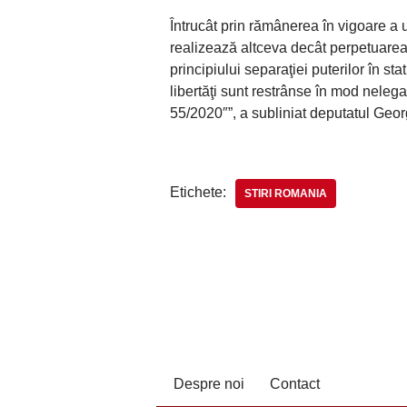
Întrucât prin rămânerea în vigoare a u
realizează altceva decât perpetuarea 
principiului separaţiei puterilor în stat
libertăţi sunt restrânse în mod neleg
55/2020″”, a subliniat deputatul Ge
Etichete:
STIRI ROMANIA
Despre noi
Contact