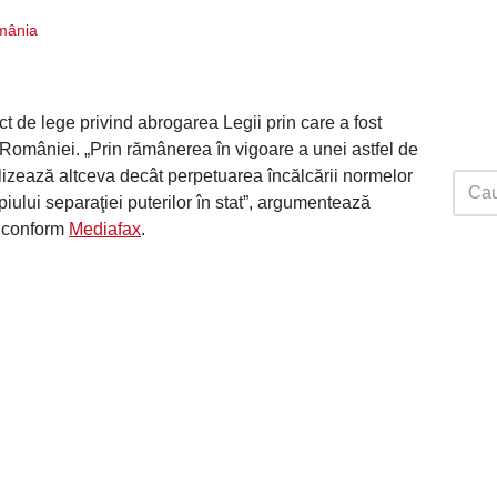
mânia
t de lege privind abrogarea Legii prin care a fost
iul României. „Prin rămânerea în vigoare a unei astfel de
alizează altceva decât perpetuarea încălcării normelor
piului separaţiei puterilor în stat”, argumentează
 conform
Mediafax
.