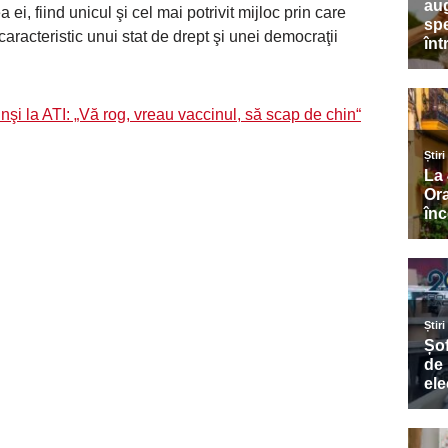
i, fiind unicul şi cel mai potrivit mijloc prin care
caracteristic unui stat de drept şi unei democraţii
nşi la ATI: „Vă rog, vreau vaccinul, să scap de chin“