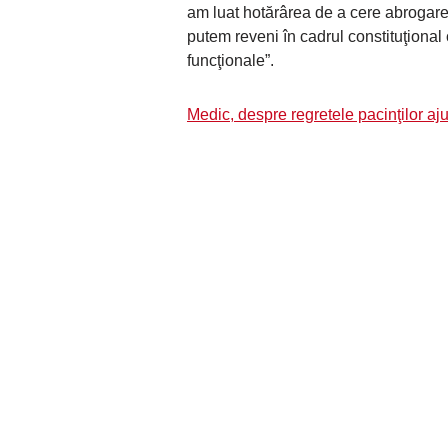
am luat hotărârea de a cere abrogarea e
putem reveni în cadrul constituţional 
funcţionale”.
Medic, despre regretele pacinţilor aju