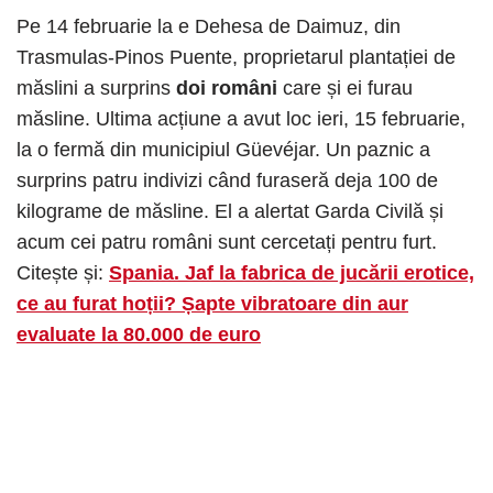
Pe 14 februarie la e Dehesa de Daimuz, din
Trasmulas-Pinos Puente, proprietarul plantației de
măslini a surprins
doi români
care și ei furau
măsline. Ultima acțiune a avut loc ieri, 15 februarie,
la o fermă din municipiul Güevéjar. Un paznic a
surprins patru indivizi când furaseră deja 100 de
kilograme de măsline. El a alertat Garda Civilă și
acum cei patru români sunt cercetați pentru furt.
Citește și:
Spania. Jaf la fabrica de jucării erotice,
ce au furat hoții? Șapte vibratoare din aur
evaluate la 80.000 de euro