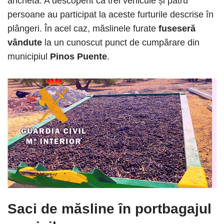
anchetă. A descoperit că trei vehicule și patru
persoane au participat la aceste furturile descrise în
plângeri. În acel caz, măslinele furate
fuseseră
vândute
la un cunoscut punct de cumpărare din
municipiul
Pinos Puente
.
Saci de măsline în portbagajul