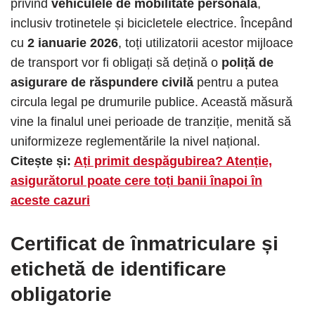
privind
vehiculele de mobilitate personală
,
inclusiv trotinetele și bicicletele electrice. Începând
cu
2 ianuarie 2026
, toți utilizatorii acestor mijloace
de transport vor fi obligați să dețină o
poliță de
asigurare de răspundere civilă
pentru a putea
circula legal pe drumurile publice. Această măsură
vine la finalul unei perioade de tranziție, menită să
uniformizeze reglementările la nivel național.
Citește și:
Ați primit despăgubirea? Atenție,
asigurătorul poate cere toți banii înapoi în
aceste cazuri
Certificat de înmatriculare și
etichetă de identificare
obligatorie