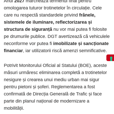
Anul
2027
marchează termenul final pentru
omologarea tuturor trotinetelor în circulație. Cele
care nu respectă standardele privind
frânele,
sistemele de iluminare, reflectorizarea și
structura de siguranță
nu vor mai putea fi folosite
pe drumurile publice. DGT avertizează că vehiculele
neconforme vor putea fi
imobilizate și sancționate
financiar
, iar utilizatorii riscă amenzi semnificative.
Potrivit Monitorului Oficial al Statului (BOE), aceste
măsuri urmăresc eliminarea completă a trotinetelor
nesigure și crearea unui mediu urban mai sigur
pentru pietoni și șoferi. Reglementarea a fost
confirmată de Direcția Generală de Trafic și face
parte din planul național de modernizare a
mobilității.