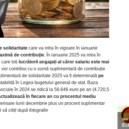
e solidaritate
care va intra în vigoare în ianuarie
ximă de contribuție
. În ianuarie 2025 va intra în
 care toți
lucrătorii angajați al căror salariu este mai
vor contribui cu o sumă suplimentară de contribuție
uplimentară de solidaritate 2025 va fi determinată
pe
stabilită în Legea bugetului general de stat. Baza
sociale în 2024 se ridică la 56.646 euro pe an (4.720,5
actualizează în fiecare an cu procentul mediu
terioare lunii decembrie plus un procent suplimentar
 să citiți după fotografie