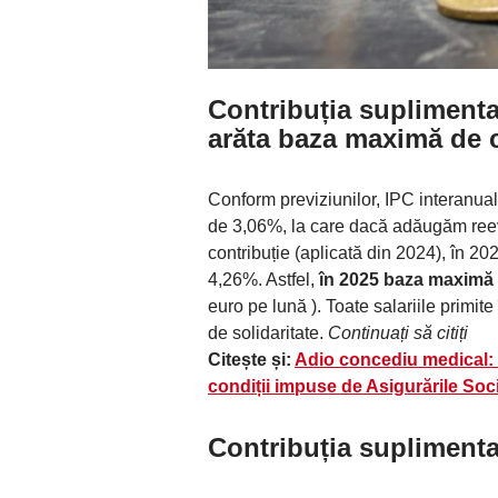
Contribuția suplimenta
arăta baza maximă de c
Conform previziunilor, IPC interanua
de 3,06%, la care dacă adăugăm ree
contribuție (aplicată din 2024), în 2
4,26%. Astfel,
în 2025 baza maximă
euro pe lună ). Toate salariile primit
de solidaritate.
Continuați să citiți
Citește și:
Adio concediu medical: R
condiții impuse de Asigurările Soc
Contribuția suplimenta