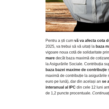
Pentru a ști cum
vă va afecta cota d
2025, va trebui să vă uitați la
baza ma
vigoare noua cotă de solidaritate prin
mare
decât baza maximă de cotizare 
la Asigurările Sociale. Contribuția s
baza bazei maxime de contribuție
maximă de contribuție la asigurările 
euro pe lună), dar din același an
se 
interanual al IPC
din cele 12 luni an
de 1,2 puncte procentuale.
Continuați