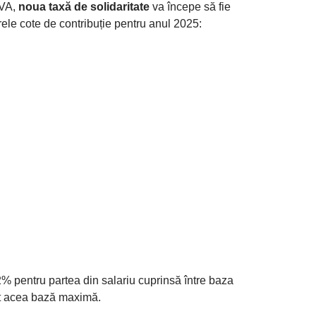
BVA,
noua taxă de solidaritate
va începe să fie
ele cote de contribuție pentru anul 2025:
% pentru partea din salariu cuprinsă între baza
t acea bază maximă.