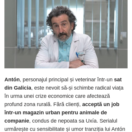
Antón
, personajul principal și veterinar într-un
sat
din Galicia
, este nevoit să-și schimbe radical viața
în urma unei crize economice care afectează
profund zona rurală. Fără clienți,
acceptă un job
într-un magazin urban pentru animale de
companie
, condus de nepoata sa Uxía. Serialul
urmărește cu sensibilitate și umor tranziția lui Antón