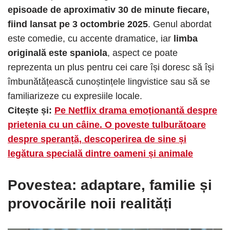
episoade de aproximativ 30 de minute fiecare,
fiind lansat pe 3 octombrie 2025
. Genul abordat
este comedie, cu accente dramatice, iar
limba
originală este spaniola
, aspect ce poate
reprezenta un plus pentru cei care își doresc să își
îmbunătățească cunoștințele lingvistice sau să se
familiarizeze cu expresiile locale.
Citește și:
Pe Netflix drama emoționantă despre
prietenia cu un câine. O poveste tulburătoare
despre speranță, descoperirea de sine și
legătura specială dintre oameni și animale
Povestea: adaptare, familie și
provocările noii realități