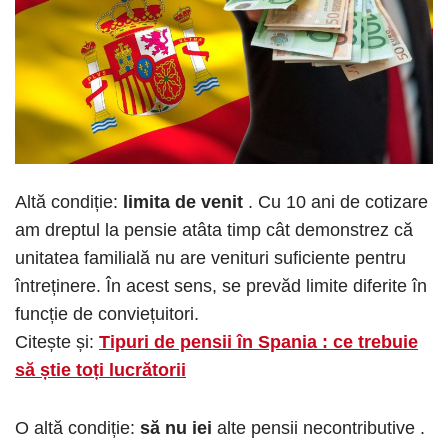
Altă condiție:
limita de venit
. Cu 10 ani de cotizare
am dreptul la pensie atâta timp cât demonstrez că
unitatea familială nu are venituri suficiente pentru
întreținere. În acest sens, se prevăd limite diferite în
funcție de conviețuitori.
Citește și:
Tipuri de pensii în Spania : ce trebuie
să știe toți lucrătorii
O altă condiție:
să nu iei
alte pensii necontributive .