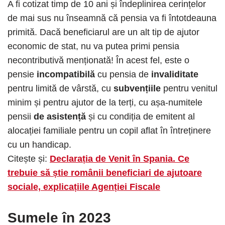
A fi cotizat timp de 10 ani și îndeplinirea cerințelor
de mai sus nu înseamnă că pensia va fi întotdeauna
primită. Dacă beneficiarul are un alt tip de ajutor
economic de stat, nu va putea primi pensia
necontributivă menționată! În acest fel, este o
pensie
incompatibilă
cu pensia de
invaliditate
pentru limită de vârstă, cu
subvențiile
pentru venitul
minim și pentru ajutor de la terți, cu așa-numitele
pensii
de asistență
și cu condiția de emitent al
alocației familiale pentru un copil aflat în întreținere
cu un handicap.
Citește și:
Declarația de Venit în Spania. Ce
trebuie să știe românii beneficiari de ajutoare
sociale, explicațiile Agenției Fiscale
Sumele în 2023