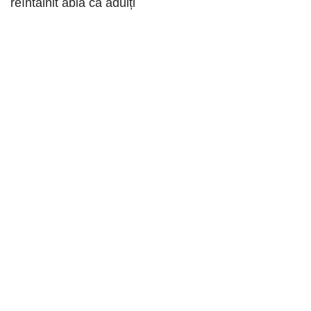
reîntâlnit abia ca adulți