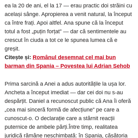
ea la 20 de ani, el la 17 — erau practic doi străini cu
același sânge. Apropierea a venit natural, la început
ca între frați. Apoi altfel. Ana spune că la început
totul a fost „puțin forțat” — dar că sentimentele au
crescut în ciuda a tot ce le spunea lumea că e
greșit.
Citește și:
Românul desemnat cel mai bun
barman din Spania – Povestea lui Adrian Sehob
Prima sarcină a Anei a adus autoritățile la ușa lor.
Ancheta a început imediat — dar cei doi nu s-au
despărțit. Daniel a recunoscut public că Ana îi oferă
„cea mai sinceră formă de afecțiune” pe care a
cunoscut-o. O declarație care a stârnit reacții
puternice de ambele părți.Între timp, realitatea
juridică rămâne neschimbată: în Spania, căsătoria