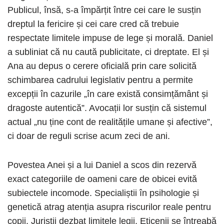
Publicul, însă, s-a împărțit între cei care le susțin
dreptul la fericire și cei care cred că trebuie
respectate limitele impuse de lege și morală. Daniel
a subliniat că nu caută publicitate, ci dreptate. El și
Ana au depus o cerere oficială prin care solicită
schimbarea cadrului legislativ pentru a permite
excepții în cazurile „în care există consimțământ și
dragoste autentică”. Avocații lor susțin că sistemul
actual „nu ține cont de realitățile umane și afective”,
ci doar de reguli scrise acum zeci de ani.
Povestea Anei și a lui Daniel a scos din rezervă
exact categoriile de oameni care de obicei evită
subiectele incomode. Specialiștii în psihologie și
genetică atrag atenția asupra riscurilor reale pentru
copii. Juriștii dezbat limitele legii. Eticenii se întreabă