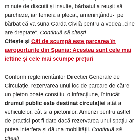
minute de discuții și insulte, bărbatul a reușit să
parcheze, iar femeia a plecat, amenințându-l pe
bărbat că va suna Garda Civilă pentru a vedea „cine
are dreptate”.
Continuă să citești
Citește și
Cât de scumpă este parcarea în
aeroporturile din Spania: Acestea sunt cele mai
ieftine și cele mai scumpe prețuri
Conform reglementărilor Direcției Generale de
Circulație, rezervarea unui loc de parcare de către
un pieton poate constitui o infracțiune, întrucât
drumul public este destinat circulației
atât a
vehiculelor, cât și a pietonilor. Amenzi pentru astfel
de practici pot fi date dacă rezervarea unui spațiu ar
putea interfera și dăuna mobilității.
Continuă să
citești