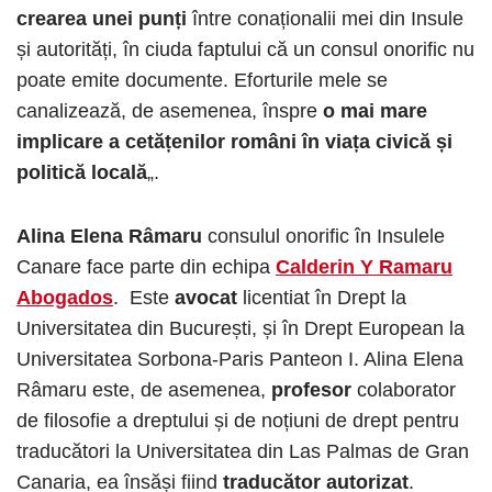
crearea unei punți
între conaționalii mei din Insule
și autorități, în ciuda faptului că un consul onorific nu
poate emite documente. Eforturile mele se
canalizează, de asemenea, înspre
o mai mare
implicare a cetățenilor români în viața civică și
politică locală
„.
Alina Elena Râmaru
consulul onorific în Insulele
Canare face parte din echipa
Calderin Y Ramaru
Abogados
. Este
avocat
licentiat în Drept la
Universitatea din București, și în Drept European la
Universitatea Sorbona-Paris Panteon I. Alina Elena
Râmaru este, de asemenea,
profesor
colaborator
de filosofie a dreptului și de noțiuni de drept pentru
traducători la Universitatea din Las Palmas de Gran
Canaria, ea însăși fiind
traducător autorizat
.