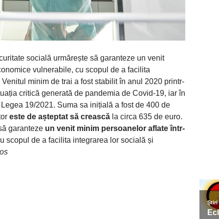
curitate socială urmărește să garanteze un venit
conomice vulnerabile, cu scopul de a facilita
Venitul minim de trai a fost stabilit în anul 2020 printr-
tuația critică generată de pandemia de Covid-19, iar în
n Legea 19/2021. Suma sa inițială a fost de 400 de
tor
este de așteptat să crească
la circa 635 de euro.
 să garanteze
un venit minim persoanelor aflate într-
cu scopul de a facilita integrarea lor socială și
jos