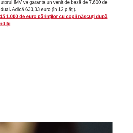
utorul IMV va garanta un venit de bază de 7.600 de
dual. Adică 633,33 euro (în 12 plăți).
dă 1.000 de euro părinților cu copii născuți după
diții