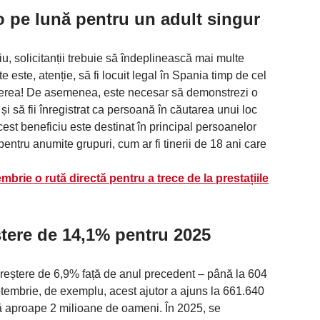
o pe lună pentru un adult singur
u, solicitanții trebuie să îndeplinească mai multe
 este, atenție, să fi locuit legal în Spania timp de cel
ererea! De asemenea, este necesar să demonstrezi o
și să fii înregistrat ca persoană în căutarea unui loc
cest beneficiu este destinat în principal persoanelor
 pentru anumite grupuri, cum ar fi tinerii de 18 ani care
brie o rută directă pentru a trece de la prestațiile
tere de 14,1% pentru 2025
reștere de 6,9% față de anul precedent – până la 604
ptembrie, de exemplu, acest ajutor a ajuns la 661.640
ă aproape 2 milioane de oameni. În 2025, se