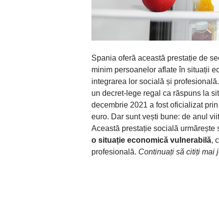
Spania oferă această prestație de se
minim persoanelor aflate în situații e
integrarea lor socială și profesională. 
un decret-lege regal ca răspuns la si
decembrie 2021 a fost oficializat pri
euro. Dar sunt vești bune: de anul vii
Această prestație socială urmărește
o situație economică vulnerabilă
, 
profesională.
Continuați să citiți mai 