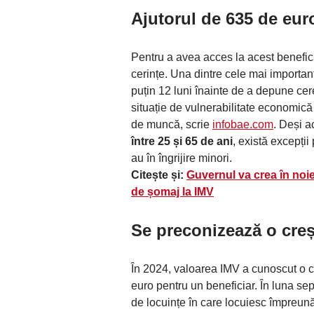
Ajutorul de 635 de eur
Pentru a avea acces la acest benefici
cerințe. Una dintre cele mai importante
puțin 12 luni înainte de a depune c
situație de vulnerabilitate economică 
de muncă, scrie
infobae.com
. Deși a
între 25 și 65 de ani
, există excepții
au în îngrijire minori.
Citește și:
Guvernul va crea în noiem
de șomaj la IMV
Se preconizează o creș
În 2024, valoarea IMV a cunoscut o c
euro pentru un beneficiar. În luna se
de locuințe în care locuiesc împreun