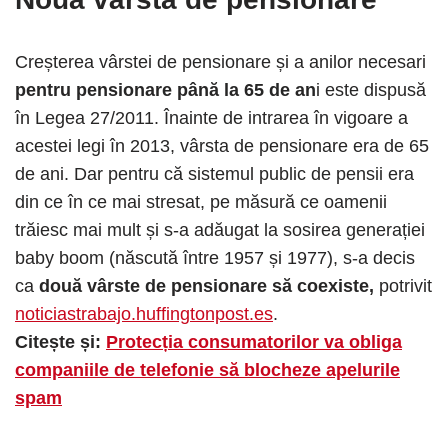
Creșterea vârstei de pensionare și a anilor necesari
pentru pensionare până la 65 de an
i este dispusă
în Legea 27/2011. Înainte de intrarea în vigoare a
acestei legi în 2013, vârsta de pensionare era de 65
de ani. Dar pentru că sistemul public de pensii era
din ce în ce mai stresat, pe măsură ce oamenii
trăiesc mai mult și s-a adăugat la sosirea generației
baby boom (născută între 1957 și 1977), s-a decis
ca
două vârste de pensionare să coexiste,
potrivit
noticiastrabajo.huffingtonpost.es
.
Citește și:
Protecția consumatorilor va obliga
companiile de telefonie să blocheze apelurile
spam