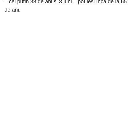
– cel puțin 38 de ani și 3 luni – pot ieși încă de la 65
de ani.