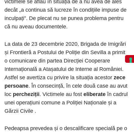
victimele se aflau în situația de a nu avea de ales
decât „a continua să lucreze în condițiile impuse de
inculpați”. De plecat nu se punea problema pentru
că nu aveau documentele.
La data de 23 decembrie 2020, Brigada de Imigrări
și Frontieră a Postului de Poliție din Sevilla a primit
o comunicare din partea Direcției Cooperare
Internațională a Atașatului de Interne al României.
Astfel se avertiza cu privire la situația acestor
zece
persoane
. În consecință, în cele două case au avut
loc
percheziții
. Victimele au fost
eliberate
în cadrul
unei operațiuni comune a Poliției Naționale și a
Gărzii Civile .
Pedeapsa prevedea și o descalificare specială pe o