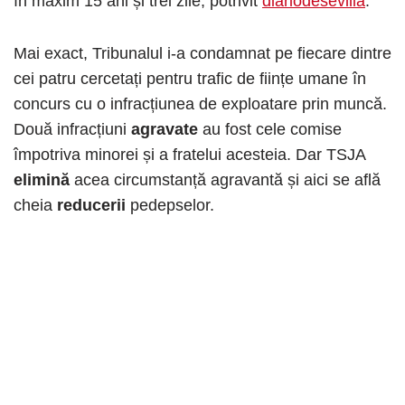
în maxim 15 ani și trei zile, potrivit
diariodesevilla
.
Mai exact, Tribunalul i-a condamnat pe fiecare dintre
cei patru cercetați pentru trafic de ființe umane în
concurs cu o infracțiunea de exploatare prin muncă.
Două infracțiuni
agravate
au fost cele comise
împotriva minorei și a fratelui acesteia. Dar TSJA
elimină
acea circumstanță agravantă și aici se află
cheia
reducerii
pedepselor.