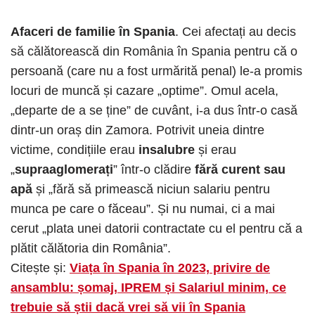
Afaceri de familie în Spania
. Cei afectați au decis
să călătorească din România în Spania pentru că o
persoană (care nu a fost urmărită penal) le-a promis
locuri de muncă și cazare „optime”. Omul acela,
„departe de a se ține” de cuvânt, i-a dus într-o casă
dintr-un oraș din Zamora. Potrivit uneia dintre
victime, condițiile erau
insalubre
și erau
„
supraaglomerați
” într-o clădire
fără curent sau
apă
și „fără să primească niciun salariu pentru
munca pe care o făceau”. Și nu numai, ci a mai
cerut „plata unei datorii contractate cu el pentru că a
plătit călătoria din România”.
Citește și:
Viața în Spania în 2023, privire de
ansamblu: șomaj, IPREM și Salariul minim, ce
trebuie să știi dacă vrei să vii în Spania