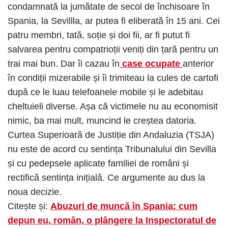
condamnată la jumătate de secol de închisoare în
Spania, la Sevillla, ar putea fi eliberată în 15 ani. Cei
patru membri, tată, soție și doi fii, ar fi putut fi
salvarea pentru compatrioții veniți din țară pentru un
trai mai bun. Dar îi cazau în
case ocupate
anterior
în condiții mizerabile și îi trimiteau la cules de cartofi
după ce le luau telefoanele mobile și le adebitau
cheltuieli diverse. Așa că victimele nu au economisit
nimic, ba mai mult, muncind le creștea datoria.
Curtea Superioară de Justiție din Andaluzia (TSJA)
nu este de acord cu sentința Tribunalului din Sevilla
și cu pedepsele aplicate familiei de români și
rectifică sentința inițială. Ce argumente au dus la
noua decizie.
Citește și:
Abuzuri de muncă în Spania: cum
depun eu, român, o plângere la Inspectoratul de