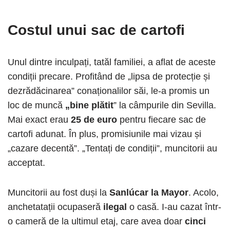
Costul unui sac de cartofi
Unul dintre inculpați, tatăl familiei, a aflat de aceste
condiții precare. Profitând de „lipsa de protecție și
dezrădăcinarea” conaționalilor săi, le-a promis un
loc de muncă
„bine plătit
” la câmpurile din Sevilla.
Mai exact erau
25 de euro
pentru fiecare sac de
cartofi adunat. În plus, promisiunile mai vizau și
„cazare decentă”. „Tentați de condiții”, muncitorii au
acceptat.
Muncitorii au fost duși la
Sanlúcar la Mayor
. Acolo,
anchetatații ocupaseră
ilegal
o casă. I-au cazat într-
o cameră de la ultimul etaj, care avea doar
cinci