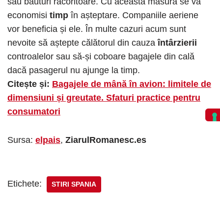
sau băuturi răcoritoare. Cu această măsură se va
economisi
timp
în așteptare. Companiile aeriene
vor beneficia și ele. În multe cazuri acum sunt
nevoite să aștepte călătorul din cauza
întârzierii
controalelor sau să-și coboare bagajele din cală
dacă pasagerul nu ajunge la timp.
Citește și:
Bagajele de mână în avion: limitele de
dimensiuni și greutate. Sfaturi practice pentru
consumatori
Sursa:
elpais
,
ZiarulRomanesc.es
Etichete:
STIRI SPANIA