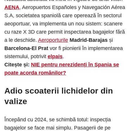
AENA
, Aeropuertos Españoles y Navegación Aérea
S.A, societatea spaniolă care operează în sectorul
aeoportuar, va implementa un nou sistem: scanere
cu raze X 3D care permit inspectarea bagajelor fără
a le deschide.
Aeroporturile
Madrid-Barajas
și
Barcelona-El Prat
vor fi pionierii în implementarea
sistemului, potrivit
elpais
.
Citește și:
NIE pentru nerezidenți în Spania se
poate acorda românilor?
Adio scoaterii lichidelor din
valize
Începând cu 2024, se schimbă totul: inspecția
bagajelor se face mai simplu. Pasagerii de pe