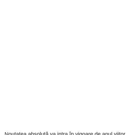
Noutatea absolută va intra în vigoare de anul viitor.