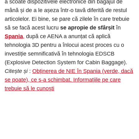
a scoate dispozitivele electronice din bagajul de
mână și de a le așeza într-o tavă diferită de restul
articolelor. Ei bine, se pare că zilele în care trebuie
să se facă acest lucru
se apropie de sfârșit
în
Spania
,
după ce AENA a anunțat că aplică
tehnologia 3D pentru a înlocui acest proces cu o
investiție semnificativă în tehnologia EDSCB
(Explosive Detection System for Cabin Baggage).
Citește și
:
Obținerea de NIE în Spania (verde, dacă
se poate), ce s-a schimbat. Informațiile pe care
trebuie să le cunoști