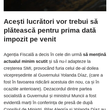
Acești lucrători vor trebui să
plătească pentru prima dată
impozit pe venit
Agenția Fiscală a decis în cele din urmă
să mențină
actualul minim scutit
și să nu-l adapteze la
creșterea SMI, provocând furia celui de-al doilea
vicepreședinte al Guvernului Yolanda Díaz, (care a
fost în favoarea ridicării acestuia din nou, ca și în
ocaziile anterioare). Dezacordul dintre partea
socialistă a Guvernului și ministrul Muncii a fost
evidentă marți în conferința de presă de după
Consiliul de Miniștri. Pilar Alegría și Yolanda Díaz au