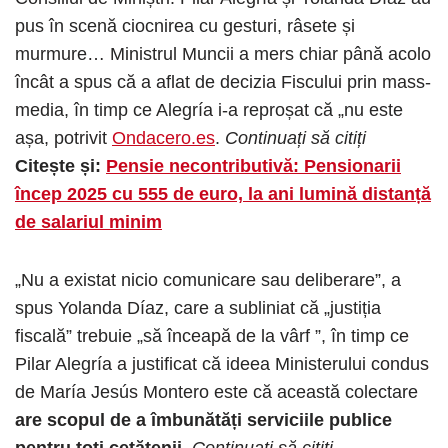
pus în scenă ciocnirea cu gesturi, râsete și
murmure… Ministrul Muncii a mers chiar până acolo
încât a spus că a aflat de decizia Fiscului prin mass-
media, în timp ce Alegría i-a reproșat că „nu este
așa, potrivit
Ondacero.es
.
Continuați să citiți
Citește și:
Pensie necontributivă: Pensionarii
încep 2025 cu 555 de euro, la ani lumină distanță
de salariul minim
„Nu a existat nicio comunicare sau deliberare”, a
spus Yolanda Díaz, care a subliniat că „justiția
fiscală” trebuie „să înceapă de la vârf ”, în timp ce
Pilar Alegría a justificat că ideea Ministerului condus
de María Jesús Montero este că această colectare
are scopul de a îmbunătăți serviciile publice
pentru toți cetățenii
.
Continuați să citiți