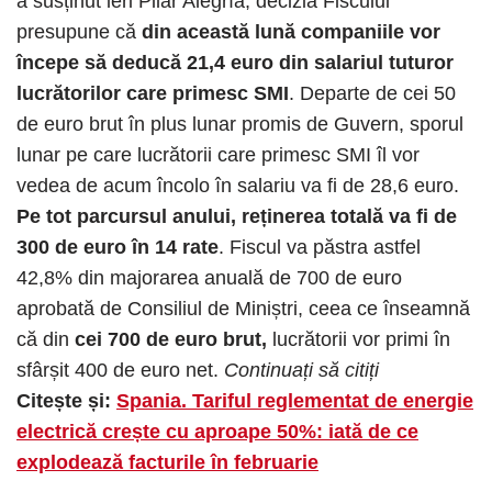
a susținut ieri Pilar Alegría, decizia Fiscului
presupune că
din această lună companiile vor
începe să deducă 21,4 euro din salariul tuturor
lucrătorilor care primesc SMI
. Departe de cei 50
de euro brut în plus lunar promis de Guvern, sporul
lunar pe care lucrătorii care primesc SMI îl vor
vedea de acum încolo în salariu va fi de 28,6 euro.
Pe tot parcursul anului, reținerea totală va fi de
300 de euro în 14 rate
. Fiscul va păstra astfel
42,8% din majorarea anuală de 700 de euro
aprobată de Consiliul de Miniștri, ceea ce înseamnă
că din
cei 700 de euro brut,
lucrătorii vor primi în
sfârșit 400 de euro net.
Continuați să citiți
Citește și:
Spania. Tariful reglementat de energie
electrică crește cu aproape 50%: iată de ce
explodează facturile în februarie