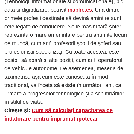
(Tehnologii informaționale și comunicaționale), big
data și digitalizare, potrivit
mapfre.es
. Una dintre
primele profesii destinate să devină amintire sunt
cele legate de conducere. Noile mașini fără șofer
reprezintă o mare amenințare pentru anumite locuri
de muncă, cum ar fi profesorii școlii de șoferi sau
profesioniștii specializați. Cu toate acestea, este
posibil să apară și alte poziții, cum ar fi operatorul
de vehicule autonome. De asemenea, meseria de
taximetrist: așa cum este cunoscută în mod
tradițional, va înceta să existe în următorii ani, ca
urmare a progreselor tehnologice și a schimbărilor
în stilul de viață.
Citește și:
Cum să calculați capacitatea de
îndatorare pentru împrumut ipotecar