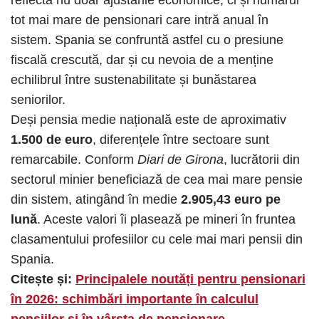
reflectă nu doar ajustările economice, ci și numărul
tot mai mare de pensionari care intră anual în
sistem. Spania se confruntă astfel cu o presiune
fiscală crescută, dar și cu nevoia de a menține
echilibrul între sustenabilitate și bunăstarea
seniorilor.
Deși pensia medie națională este de aproximativ
1.500 de euro
, diferențele între sectoare sunt
remarcabile. Conform
Diari de Girona
, lucrătorii din
sectorul minier beneficiază de cea mai mare pensie
din sistem, atingând în medie
2.905,43 euro pe
lună
. Aceste valori îi plasează pe mineri în fruntea
clasamentului profesiilor cu cele mai mari pensii din
Spania.
Citește și:
Principalele noutăți pentru pensionari
în 2026: schimbări importante în calculul