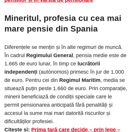
pensiilor și în vârsta de pensionare
Mineritul, profesia cu cea mai
mare pensie din Spania
Diferențele se mențin și în alte regimuri de muncă.
În cadrul
Regimului General
, pensia medie este de
1.665 de euro lunar, în timp ce
lucrătorii
independenți
(autónomos) primesc în jur de 1.000
de euro. Pentru cei din
Regimul Maritim
, media se
situează puțin peste 1.660 de euro. Prin comparație,
minerii beneficiază de condiții speciale care le
permit pensionarea anticipată fără penalități și
accesul la sume mai mari datorită riscurilor și
dificultăților profesiei.
Citește și:
Prima țară care decide – prin lege –