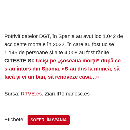
Potrivit datelor DGT, în Spania au avut loc 1.042 de
accidente mortale în 2022, în care au fost ucise
1.145 de persoane și alte 4.008 au fost rănite.
CITEȘTE ȘI:
Ucişi pe „şoseaua morţii” după ce
s-au întors din Spania. «S-au dus la muncă, să
facă şi ei un ban, să renoveze casa…»
Sursa:
RTVE.es
. ZiarulRomanesc.es
Etichete:
ȘOFERI ÎN SPANIA