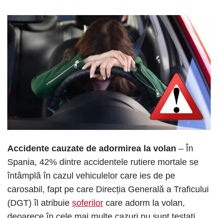
Accidente cauzate de adormirea la volan
– În
Spania, 42% dintre accidentele rutiere mortale se
întâmplă în cazul vehiculelor care ies de pe
carosabil, fapt pe care Direcția Generală a Traficului
(DGT) îl atribuie
șoferilor
care adorm la volan,
deoarece în cele mai multe cazuri nu sunt testați