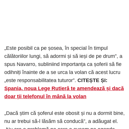
„Este posibil ca pe șosea, în special în timpul
călătoriilor lungi, să adormi și să ieși de pe drum”, a
spus Navarro, subliniind importanța ca șoferii să fie
odihniți înainte de a se urca la volan că acest lucru
„este responsabilitatea tuturor”.
CITEȘTE ȘI:
Spania, noua Lege Rutieră te amendează și dacă
doar ții telefonul în mână la volan
„Dacă știm că șoferul este obosit și nu a dormit bine,
nu ar trebui să-l lăsăm să conducă”, a adăugat el.