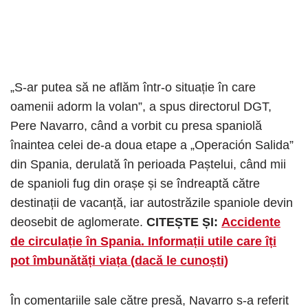
„S-ar putea să ne aflăm într-o situație în care
oamenii adorm la volan”, a spus directorul DGT,
Pere Navarro, când a vorbit cu presa spaniolă
înaintea celei de-a doua etape a „Operación Salida”
din Spania, derulată în perioada Paștelui, când mii
de spanioli fug din orașe și se îndreaptă către
destinații de vacanță, iar autostrăzile spaniole devin
deosebit de aglomerate.
CITEȘTE ȘI:
Accidente
de circulație în Spania. Informații utile care îți
pot îmbunătăți viața (dacă le cunoști)
În comentariile sale către presă, Navarro s-a referit