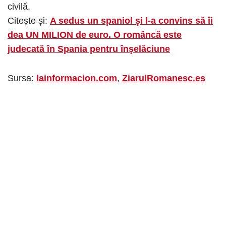
civilă.
Citește și:
A sedus un spaniol şi l-a convins să îi
dea UN MILION de euro. O româncă este
judecată în Spania pentru înşelăciune
Sursa:
lainformacion.com
,
ZiarulRomanesc.es