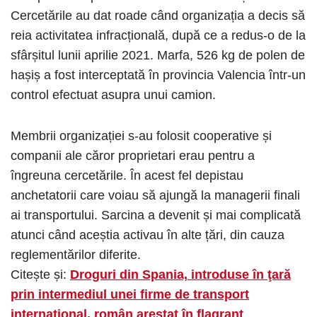
Cercetările au dat roade când organizația a decis să
reia activitatea infracțională, după ce a redus-o de la
sfârșitul lunii aprilie 2021. Marfa, 526 kg de polen de
hașiș a fost interceptată în provincia Valencia într-un
control efectuat asupra unui camion.
Membrii organizației s-au folosit cooperative și
companii ale căror proprietari erau pentru a
îngreuna cercetările. În acest fel depistau
anchetatorii care voiau să ajungă la managerii finali
ai transportului. Sarcina a devenit și mai complicată
atunci când aceștia activau în alte țări, din cauza
reglementărilor diferite.
Citește și:
Droguri din Spania, introduse în ţară
prin intermediul unei firme de transport
internaţional, român arestat în flagrant